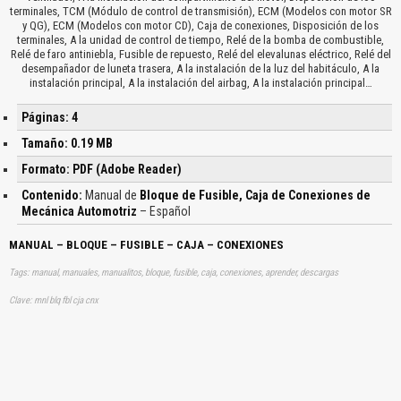
terminales, TCM (Módulo de control de transmisión), ECM (Modelos con motor SR
y QG), ECM (Modelos con motor CD), Caja de conexiones, Disposición de los
terminales, A la unidad de control de tiempo, Relé de la bomba de combustible,
Relé de faro antiniebla, Fusible de repuesto, Relé del elevalunas eléctrico, Relé del
desempañador de luneta trasera, A la instalación de la luz del habitáculo, A la
instalación principal, A la instalación del airbag, A la instalación principal…
Páginas: 4
Tamaño: 0.19 MB
Formato: PDF (Adobe Reader)
Contenido:
Manual de
Bloque de Fusible, Caja de Conexiones de
Mecánica Automotriz
– Español
MANUAL – BLOQUE – FUSIBLE – CAJA – CONEXIONES
Tags: manual, manuales, manualitos, bloque, fusible, caja, conexiones, aprender, descargas
Clave: mnl blq fbl cja cnx