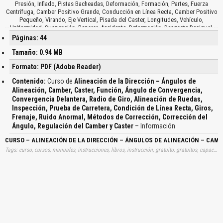
Presión, Inflado, Pistas Bacheadas, Deformación, Formación, Partes, Fuerza
Centrífuga, Camber Positivo Grande, Conducción en Línea Recta, Camber Positivo
Pequeño, Virando, Eje Vertical, Pisada del Caster, Longitudes, Vehículo,
Uniformidad, Suspensión, Reparar, Accidente, Deformación, Desgaste Desigual,
Partes Relacionadas, Resbalamiento Lateral, Inclinación Lateral, Carrocería, Prueba
Páginas: 44
de Carretera, Métodos, Procesos, Manual de Reparaciones, Barra Tirante,
Miembro de Barra Tirante, Condición en Línea Recta, Volante de Dirección,
Tamaño: 0.94 MB
Posición Correcta, Izquierda o Derecha, Bamboleo, Parte Frontal, Velocidad,
Formato: PDF (Adobe Reader)
Rapidez, Suavidad, Posición Neutra, Carretera Plana, Uniforme, Comprobación de
Ruido Anormal, Inclinación Negativa, Circulación de Prueba, Mecanismos de
Contenido:
Curso de
Alineación de la Dirección – Ángulos de
Dirección, Métodos de Corrección, Factores, Mecanismos de Regulación,
Alineación, Camber, Caster, Función, Ángulo de Convergencia,
Longitud del Tensor, Brazos del Muñón, Corrección del Ángulo de Convergencia,
Convergencia Delantera, Radio de Giro, Alineación de Ruedas,
Tipo, Doble Tensor, Ángulo de Giro, Leva Excéntrica, Amortiguador, Muñón de
Dirección, Distancia, Tuerca, Separador, Laminillas, Árbol del Brazo Superior,
Inspección, Prueba de Carretera, Condición de Línea Recta, Giros,
Superficie, Montaje del Bastidor, Pernos de Montaje, Levas Excéntricas y Brazo
Frenaje, Ruido Anormal, Métodos de Corrección, Corrección del
Inferior…
Ángulo, Regulación del Camber y Caster
– Información
CURSO – ALINEACIÓN DE LA DIRECCIÓN – ÁNGULOS DE ALINEACIÓN – CAMB
Tags: curso, cursos, manuales, instrucciones, libros, instrucción, gratuito, gratuitos, capacitación, entrenamiento, capacitaciones, información, datos, gratis, descargar, alineaciones, direcciones, angulos, alineaciones, camber, caster, funciones, angulos, convergencias, convergencias, delanteras, radios, giros, alineaciones, ruedas, inspecciones, pruebas, carreteras, condiciones, lineas, rectas, giros, frenajes, ruidos, anormales, metodos, correcciones, correcciones, angulos, regulaciones, camber, caster, aprender, descargas