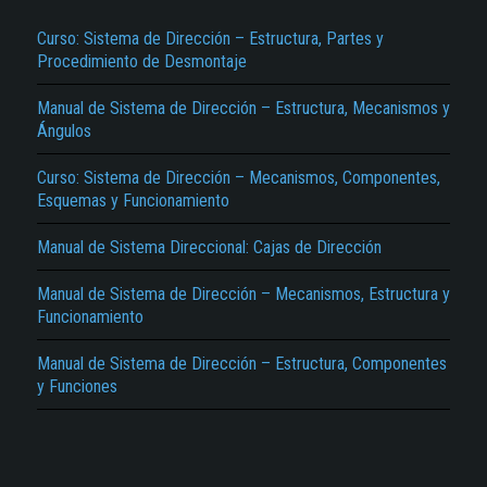
Curso: Sistema de Dirección – Estructura, Partes y
Procedimiento de Desmontaje
Manual de Sistema de Dirección – Estructura, Mecanismos y
Ángulos
Curso: Sistema de Dirección – Mecanismos, Componentes,
Esquemas y Funcionamiento
El Título es incorrecto según el contenido.
Texto o Imagen de portada son erróneos.
Manual de Sistema Direccional: Cajas de Dirección
No carga o no se visualiza el contenido.
Manual de Sistema de Dirección – Mecanismos, Estructura y
Funcionamiento
Reportar otro tipo de error...
Manual de Sistema de Dirección – Estructura, Componentes
y Funciones