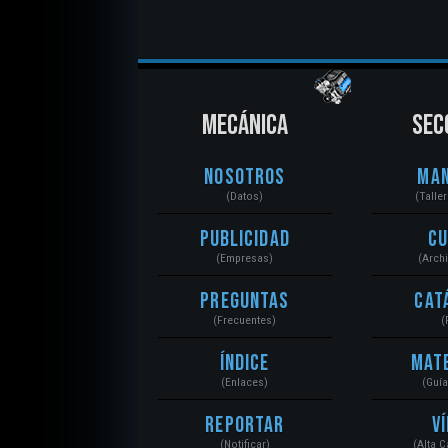
MECÁNICA
SEC
Nosotros
Ma
(Datos)
(Talle
Publicidad
C
(Empresas)
(Arch
Preguntas
Cat
(Frecuentes)
(
Índice
Mat
(Enlaces)
(Guí
Reportar
V
(Notificar)
(Alta 