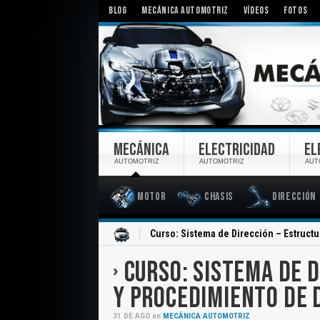
BLOG
MECÁNICA AUTOMOTRIZ
VÍDEOS
FOTOS
MECÁNICA
ELECTRICIDAD
EL
AUTOMOTRIZ
AUTOMOTRIZ
AUT
Motor
Chasis
Dirección
Inicio
Curso: Sistema de Dirección – Estruct
CURSO: SISTEMA DE 
Y PROCEDIMIENTO DE
31
DE
AGO
en
MECÁNICA AUTOMOTRIZ