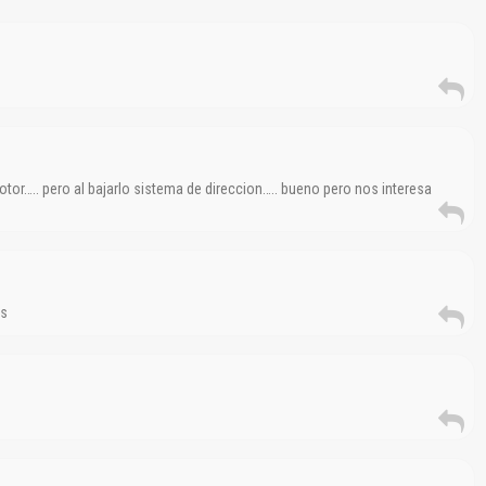
El Título es incorrecto según el contenido.
Texto o Imagen de portada son erróneos.
No carga o no se visualiza el contenido.
Reportar otro tipo de error...
or….. pero al bajarlo sistema de direccion….. bueno pero nos interesa
es