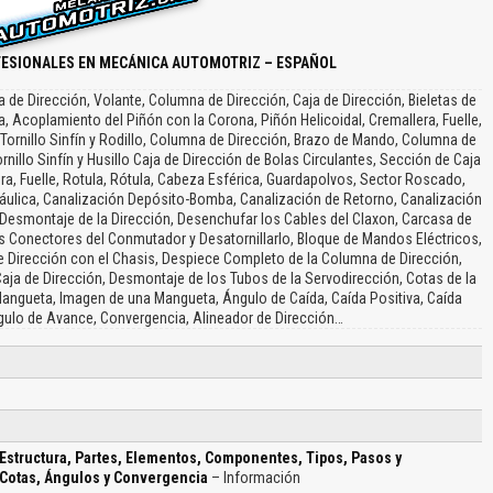
FESIONALES EN MECÁNICA AUTOMOTRIZ – ESPAÑOL
de Dirección, Volante, Columna de Dirección, Caja de Dirección, Bieletas de
a, Acoplamiento del Piñón con la Corona, Piñón Helicoidal, Cremallera, Fuelle,
r Tornillo Sinfín y Rodillo, Columna de Dirección, Brazo de Mando, Columna de
nillo Sinfín y Husillo Caja de Dirección de Bolas Circulantes, Sección de Caja
ra, Fuelle, Rotula, Rótula, Cabeza Esférica, Guardapolvos, Sector Roscado,
ulica, Canalización Depósito-Bomba, Canalización de Retorno, Canalización
 Desmontaje de la Dirección, Desenchufar los Cables del Claxon, Carcasa de
s Conectores del Conmutador y Desatornillarlo, Bloque de Mandos Eléctricos,
e Dirección con el Chasis, Despiece Completo de la Columna de Dirección,
Caja de Dirección, Desmontaje de los Tubos de la Servodirección, Cotas de la
a Mangueta, Imagen de una Mangueta, Ángulo de Caída, Caída Positiva, Caída
ngulo de Avance, Convergencia, Alineador de Dirección…
Estructura, Partes, Elementos, Componentes, Tipos, Pasos y
Cotas, Ángulos y Convergencia
– Información