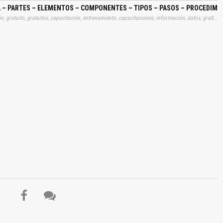
A – PARTES – ELEMENTOS – COMPONENTES – TIPOS – PASOS – PROCEDIM
Tags: curso, cursos, manuales, instrucciones, libros, instrucción, gratuito, gratuitos, capacitación, entrenamiento, capacitaciones, información, datos, gratis, descargar, sistemas, direcciones, estructuras, partes, elementos, componentes, tipos, pasos, procedimientos, desmontajes, desarmados, cotas, angulos, convergencias, aprender, descargas