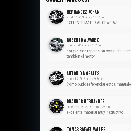
HERNANDEZ JOHAN
abril 27, 2021 a las 10:57 pm
EXELENTE MATERIAL GRACIAS!
Roberto Alvarez
junio 4, 2019 a las 1:04 am
porque dice reparacion completa de mot
tambien el motor
Antonio Morales
mayo 13, 2019 a las 9:56 pm
Como pudo referenciar estos manual
Brandor Hernandez
diciembre 28, 2018 a las 4:27 pm
excelente material muy instructivo.
Tomas Rafael Valles