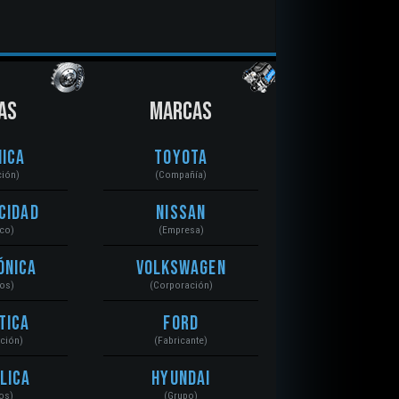
AS
MARCAS
ica
Toyota
ción)
(Compañía)
cidad
Nissan
ico)
(Empresa)
ónica
Volkswagen
tos)
(Corporación)
tica
Ford
ación)
(Fabricante)
lica
Hyundai
os)
(Grupo)