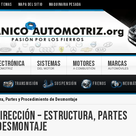
TEMAS
MAPA DEL SITIO
MAQUINARIA PESADA
ECTRÓNICA
SISTEMAS
MOTORES
MARCAS
OMOTRIZ
DEL MOTOR
A COMBUSTIÓN
AUTOMÓVILES
Transmisión
Suspensión
Frenos
Neumát
ura, Partes y Procedimiento de Desmontaje
DIRECCIÓN – ESTRUCTURA, PARTES
 DESMONTAJE