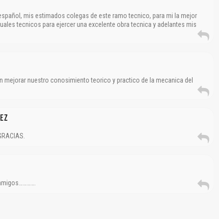
spañol, mis estimados colegas de este ramo tecnico, para mi la mejor
ales tecnicos para ejercer una excelente obra tecnica y adelantes mis
n mejorar nuestro conosimiento teorico y practico de la mecanica del
lez
GRACIAS.
s amigos………….