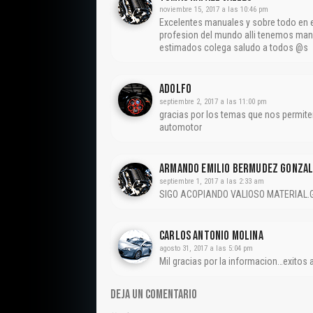
noviembre 15, 2017 a las 10:46 pm
Excelentes manuales y sobre todo en e
profesion del mundo alli tenemos manu
estimados colega saludo a todos @s
ADOLFO
septiembre 2, 2017 a las 11:00 pm
gracias por los temas que nos permite
automotor
Armando Emilio Bermudez Gonza
septiembre 1, 2017 a las 2:33 am
SIGO ACOPIANDO VALIOSO MATERIAL.
CARLOS ANTONIO MOLINA
agosto 31, 2017 a las 5:04 pm
Mil gracias por la informacion…exito
DEJA UN COMENTARIO