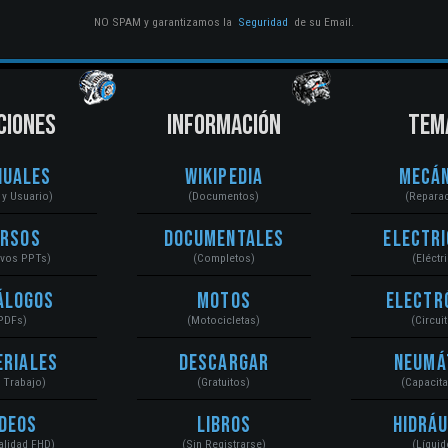
NO SPAM y garantizamos la
Seguridad
de su Email.
CIONES
INFORMACIÓN
TEM
nuales
Wikipedia
Mecán
r y Usuario)
(Documentos)
(Repara
ursos
Documentales
Electri
ivos PPTs)
(Completos)
(Eléctr
álogos
Motos
Electr
PDFs)
(Motocicletas)
(Circui
eriales
Descargar
Neumá
a Trabajo)
(Gratuitos)
(Capacit
ídeos
Libros
Hidráu
Calidad FHD)
(Sin Registrarse)
(Líquid