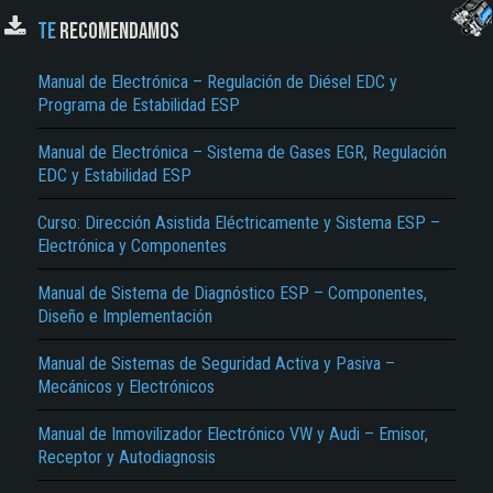
TE
RECOMENDAMOS
Manual de Electrónica – Regulación de Diésel EDC y
Programa de Estabilidad ESP
Manual de Electrónica – Sistema de Gases EGR, Regulación
EDC y Estabilidad ESP
Curso: Dirección Asistida Eléctricamente y Sistema ESP –
El Título es incorrecto según el contenido.
Electrónica y Componentes
Texto o Imagen de portada son erróneos.
Manual de Sistema de Diagnóstico ESP – Componentes,
Diseño e Implementación
No carga o no se visualiza el contenido.
Reportar otro tipo de error...
Manual de Sistemas de Seguridad Activa y Pasiva –
Mecánicos y Electrónicos
Manual de Inmovilizador Electrónico VW y Audi – Emisor,
Receptor y Autodiagnosis