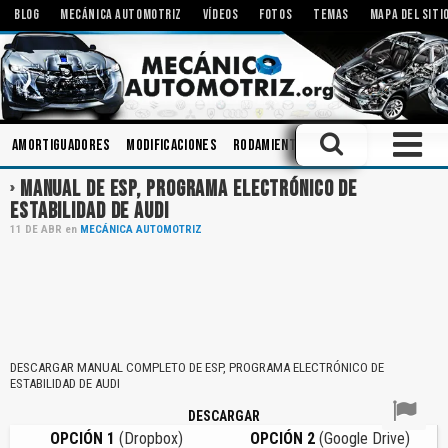
BLOG
MECÁNICA AUTOMOTRIZ
VÍDEOS
FOTOS
TEMAS
MAPA DEL SITI
Amortiguadores
Modificaciones
Rodamientos
Talleres
Inyecto
MANUAL DE ESP, PROGRAMA ELECTRÓNICO DE
ESTABILIDAD DE AUDI
11
DE
ABR
en
MECÁNICA AUTOMOTRIZ
DESCARGAR MANUAL COMPLETO DE ESP, PROGRAMA ELECTRÓNICO DE
ESTABILIDAD DE AUDI
DESCARGAR
OPCIÓN 1
(Dropbox)
OPCIÓN 2
(Google Drive)