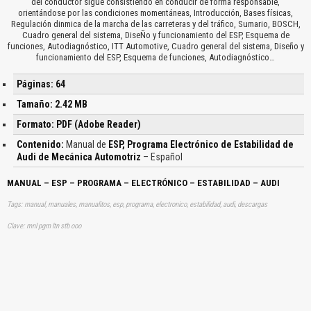
del conductor sigue consistiendo en conducir de forma responsable,
orientándose por las condiciones momentáneas, Introducción, Bases físicas,
Regulación dinmica de la marcha de las carreteras y del tráfico, Sumario, BOSCH,
Cuadro general del sistema, DiseÑo y funcionamiento del ESP, Esquema de
funciones, Autodiagnóstico, ITT Automotive, Cuadro general del sistema, Diseño y
funcionamiento del ESP, Esquema de funciones, Autodiagnóstico…
Páginas: 64
Tamaño: 2.42 MB
Formato: PDF (Adobe Reader)
Contenido:
Manual de
ESP, Programa Electrónico de Estabilidad de
Audi de Mecánica Automotriz
– Español
MANUAL – ESP – PROGRAMA – ELECTRÓNICO – ESTABILIDAD – AUDI
Tags: manual, manuales, manualitos, esp, programa, electronico, estabilidad, audi, descargas
Clave: mnl pgm ltn stb ooo