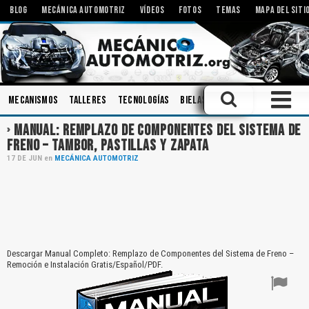
BLOG
MECÁNICA AUTOMOTRIZ
VÍDEOS
FOTOS
TEMAS
MAPA DEL SITI
Mecanismos
Talleres
Tecnologías
Bielas
Inspecciones
Diagn
MANUAL: REMPLAZO DE COMPONENTES DEL SISTEMA DE
FRENO – TAMBOR, PASTILLAS Y ZAPATA
17
DE
JUN
en
MECÁNICA AUTOMOTRIZ
Descargar Manual Completo: Remplazo de Componentes del Sistema de Freno –
Remoción e Instalación Gratis/Español/PDF.