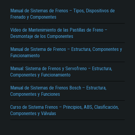
Manual de Sistemas de Frenos – Tipos, Dispositivos de
Frenado y Componentes
Vídeo de Mantenimiento de las Pastillas de Freno –
Desmontaje de los Componentes
Manual de Sistema de Frenos – Estructura, Componentes y
Funcionamiento
El Título es incorrecto según el contenido.
Manual: Sistema de Frenos y Servofreno – Estructura,
Texto o Imagen de portada son erróneos.
Componentes y Funcionamiento
No carga o no se visualiza el contenido.
Manual de Sistemas de Frenos Bosch – Estructura,
Reportar otro tipo de error...
Componentes y Funciones
Curso de Sistema Frenos – Principios, ABS, Clasificación,
Componentes y Válvulas