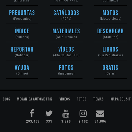
(Empresas)
(Archivos PPTs)
(Completos)
Preguntas
Catálogos
Motos
(Frecuentes)
(PDFs)
(Motocicletas)
Índice
Materiales
Descargar
(Enlaces)
(Guía Trabajo)
(Gratuitos)
Reportar
Vídeos
Libros
(Notificar)
(Alta Calidad FHD)
(Sin Registrarse)
Ayuda
Fotos
Gratis
(Online)
(Imágenes)
(Bajar)
Blog
Mecánica Automotriz
Vídeos
Fotos
Temas
Mapa del Sit
293,403
331
3,890
2,102
31,886