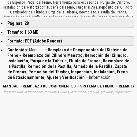
de Espesor, Pedal del Freno, Herramienta para Accesorios, Purga del Cilindro,
Instalación del Reforzador, Tubería del Freno, Purgar el Aire, Depósito del Cilindro,
Cambiador del Fluido, Purga de la Tubería, Reemplazo, Pastilla de Frenos,
Remoción de la Pastilla, Indicador de Desgaste, Zapata de Frenos, Remoción de la
Zapata, Desarmado, Zapata Delantera, Resorte de la Palanca, Zapata Trasera,
Páginas: 28
Arandela C, Inspección del Tambor, Verificación, Ajustador, Resorte de Retorno,
Tapa del Resorte, Instalación del Tambor, Calibre del Tambor, Marcas de
Tamaño: 1.63 MB
Coincidencia, Freno de Estacionamiento, Tipo Ajuste Manual, Ajuste del Freno,
Formato: PDF (Adobe Reader)
Palanca del Freno, Recorrido de la Palanca, Palanca de Varilla, Tipo Pedal, Palanca
Central y Verificación del Indicador…
Contenido:
Manual de
Remplazo de Componentes del Sistema de
Freno – Reemplazo del Cilindro Maestro, Remoción del Cilindro,
Instalación, Purga de la Tubería, Fluido de Frenos, Reemplazo de
la Pastilla, Remoción de la Pastilla, Armado de la Pastilla, Zapata
de Frenos, Remoción del Tambor, Inspección, Instalación, Freno
de Estacionamiento, Ajuste y Verificación
– Información
MANUAL – REMPLAZO DE COMPONENTES – SISTEMA DE FRENO – REEMPLAZO –
Tags: manual, instrucciones, manuales, libros, instrucción, gratuito, gratuitos, capacitación, entrenamiento, capacitaciones, información, datos, gratis, descargar, guías, guias, remplazos, componentes, sistemas, frenos, reemplazos, cilindros, maestros, remociones, cilindros, instalaciones, purgas, tuberias, fluidos, frenos, reemplazos, pastillas, remociones, pastillas, armados, pastillas, zapatas, frenos, remociones, tambores, inspecciones, instalaciones, frenos, estacionamientos, ajustes, verificaciones, aprender, descargas