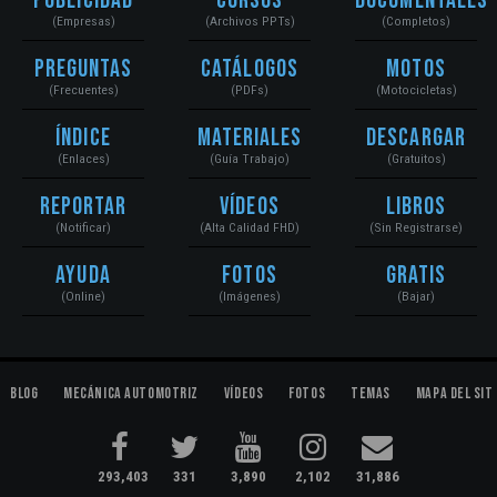
Publicidad
Cursos
Documentales
(Empresas)
(Archivos PPTs)
(Completos)
Preguntas
Catálogos
Motos
(Frecuentes)
(PDFs)
(Motocicletas)
Índice
Materiales
Descargar
(Enlaces)
(Guía Trabajo)
(Gratuitos)
Reportar
Vídeos
Libros
(Notificar)
(Alta Calidad FHD)
(Sin Registrarse)
Ayuda
Fotos
Gratis
(Online)
(Imágenes)
(Bajar)
Blog
Mecánica Automotriz
Vídeos
Fotos
Temas
Mapa del Sit
293,403
331
3,890
2,102
31,886