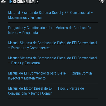
TE
RECOMENDAMOS
Material: Examen de Sistema Diésel y EFI Convencional –
Mecanismos y Función
Preguntas y Cuestionario sobre Motores de Combustión
Interna – Respuestas
Manual: Sistema de Combustible Diésel de EFI Convencional
– Estructura y Componentes
El Título es incorrecto según el contenido.
Texto o Imagen de portada son erróneos.
Manual: Sistema de Combustible Diesel de EFI Convencional
– Partes y Estructura
No carga o no se visualiza el contenido.
Manual de EFI Convencional para Diesel – Rampa Común,
Reportar otro tipo de error...
Inyector y Mantenimiento
Manual de Motor Diesel de EFI – Tipos y Partes de
Convencional y Rampa Común