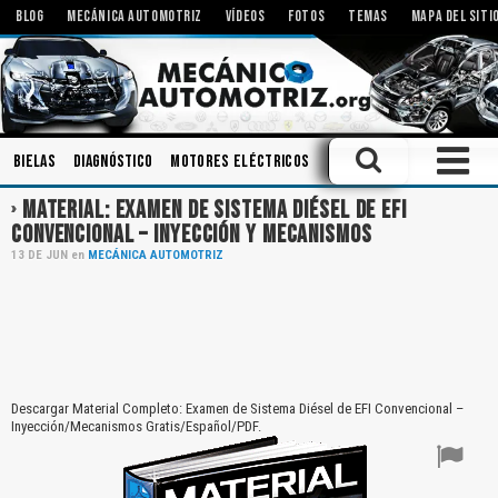
BLOG
MECÁNICA AUTOMOTRIZ
VÍDEOS
FOTOS
TEMAS
MAPA DEL SITI
Bielas
Diagnóstico
Motores Eléctricos
Modificaciones
Amorti
MATERIAL: EXAMEN DE SISTEMA DIÉSEL DE EFI
CONVENCIONAL – INYECCIÓN Y MECANISMOS
13
DE
JUN
en
MECÁNICA AUTOMOTRIZ
Descargar Material Completo: Examen de Sistema Diésel de EFI Convencional –
Inyección/Mecanismos Gratis/Español/PDF.