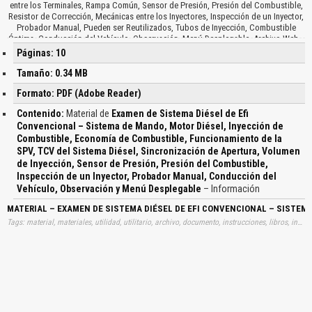
entre los Terminales, Rampa Común, Sensor de Presión, Presión del Combustible,
Resistor de Corrección, Mecánicas entre los Inyectores, Inspección de un Inyector,
Probador Manual, Pueden ser Reutilizados, Tubos de Inyección, Combustible
Óptima, Conducción del Vehículo, Observación, Menú Desplegable, Archivo Web…
Páginas: 10
Tamaño: 0.34 MB
Formato: PDF (Adobe Reader)
Contenido:
Material de
Examen de Sistema Diésel de Efi
Convencional – Sistema de Mando, Motor Diésel, Inyección de
Combustible, Economía de Combustible, Funcionamiento de la
SPV, TCV del Sistema Diésel, Sincronización de Apertura, Volumen
de Inyección, Sensor de Presión, Presión del Combustible,
Inspección de un Inyector, Probador Manual, Conducción del
Vehículo, Observación y Menú Desplegable
– Información
MATERIAL – EXAMEN DE SISTEMA DIÉSEL DE EFI CONVENCIONAL – SISTEM
Tags: material, materiales, utilidad, utilitario, archivo, documento, instrucciones, libros, instrucción, gratuito, gratuitos, capacitación, capacitaciones, información, datos, gratis, descargar, examen, sistemas, diesel, efi, convencionales, sistemas, mandos, motores, diesel, inyecciones, combustibles, economias, combustibles, funcionamientos, spv, tcv, sistemas, diesel, sincronizaciones, aperturas, volumen, inyecciones, sensores, presiones, presiones, combustibles, inspecciones, inyectores, probadores, manuales, conducciones, vehiculos, observaciones, menus, desplegables, aprender, descargas