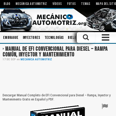
BLOG
MECÁNICA AUTOMOTRIZ
VÍDEOS
FOTOS
TEMAS
MAPA DEL SITI
Embrague
Inyectores
Tecnologías
Bielas
Diagnóstico
Engran
MANUAL DE EFI CONVENCIONAL PARA DIESEL – RAMPA
COMÚN, INYECTOR Y MANTENIMIENTO
17
DE
SEP
en
MECÁNICA AUTOMOTRIZ
Descargar Manual Completo de EFI Convencional para Diesel – Rampa, Inyector y
Mantenimento Gratis en Español y PDF.