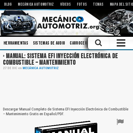
BLOG
MECÁNICA AUTOMOTRIZ
VÍDEOS
FOTOS
TEMAS
MAPA DEL SITI
Herramientas
Sistemas de Audio
Carrocerias
Componentes
Emb
MANUAL: SISTEMA EFI INYECCIÓN ELECTRÓNICA DE
COMBUSTIBLE – MANTENIMIENTO
27
DE
DIC
en
MECÁNICA AUTOMOTRIZ
Descargar Manual Completo de Sistema EFI Inyección Electrónica de Combustible
– Mantenimiento Gratis en Español/PDF.