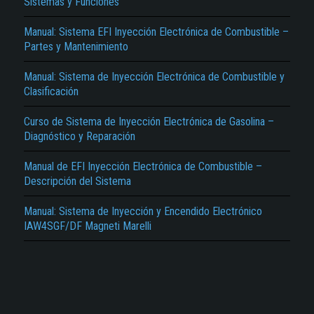
Sistemas y Funciones
Manual: Sistema EFI Inyección Electrónica de Combustible –
Partes y Mantenimiento
Manual: Sistema de Inyección Electrónica de Combustible y
Clasificación
El Título es incorrecto según el contenido.
Curso de Sistema de Inyección Electrónica de Gasolina –
Diagnóstico y Reparación
Texto o Imagen de portada son erróneos.
Manual de EFI Inyección Electrónica de Combustible –
No carga o no se visualiza el contenido.
Descripción del Sistema
Reportar otro tipo de error...
Manual: Sistema de Inyección y Encendido Electrónico
IAW4SGF/DF Magneti Marelli