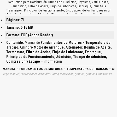
Requerido para Combustión, Ductos de Fundición, Bayoneta, Varilla Plana,
Termostato, Filtro de Aceite, Flujo de Lubricante, Embrague, Permite la
Transmisión, Principios de Funcionamiento, Disposición de los Pistones en un
Motor Cuatro en Línea, Admisión, Tiempo de Admisión, Compresión y Escape…
Páginas: 71
Tamaño: 5.16 MB
Formato: PDF (Adobe Reader)
Contenido:
Manual de
Fundamentos de Motores – Temperatura de
Trabajo, Cilindro Motor de Arranque, Alternador, Bomba de Aceite,
Termostato, Filtro de Aceite, Flujo de Lubricante, Embrague,
Principios de Funcionamiento, Admisión, Tiempo de Admisión,
Compresión y Escape
– Información
MANUAL – FUNDAMENTOS DE MOTORES – TEMPERATURA DE TRABAJO – CILIN
Tags: manual, instrucciones, manuales, libros, instrucción, gratuito, gratuitos, capacitación, entrenamiento, capacitaciones, información, datos, gratis, descargar, guías, guias, fundamentos, motores, temperaturas, trabajos, cilindros, motores, arranques, alternadores, bombas, aceites, termostatos, filtros, aceites, flujos, lubricantes, embragues, principios, funcionamientos, admisiones, tiempos, admisiones, compresiones, escapes, aprender, descargas