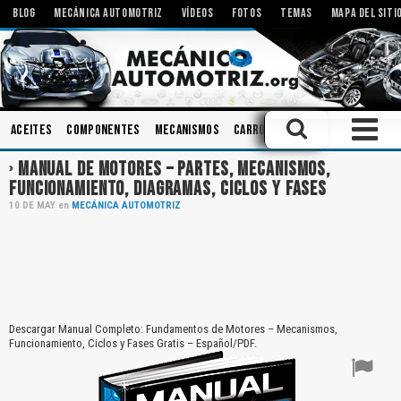
BLOG
MECÁNICA AUTOMOTRIZ
VÍDEOS
FOTOS
TEMAS
MAPA DEL SITI
Aceites
Componentes
Mecanismos
Carrocerias
Ingeniería
Pi
MANUAL DE MOTORES – PARTES, MECANISMOS,
FUNCIONAMIENTO, DIAGRAMAS, CICLOS Y FASES
10
DE
MAY
en
MECÁNICA AUTOMOTRIZ
Descargar Manual Completo: Fundamentos de Motores – Mecanismos,
Funcionamiento, Ciclos y Fases Gratis – Español/PDF.