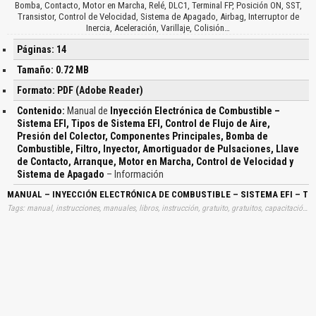
Bomba, Contacto, Motor en Marcha, Relé, DLC1, Terminal FP, Posición ON, SST,
Transistor, Control de Velocidad, Sistema de Apagado, Airbag, Interruptor de
Inercia, Aceleración, Varillaje, Colisión…
Páginas: 14
Tamaño: 0.72 MB
Formato: PDF (Adobe Reader)
Contenido:
Manual de
Inyección Electrónica de Combustible –
Sistema EFI, Tipos de Sistema EFI, Control de Flujo de Aire,
Presión del Colector, Componentes Principales, Bomba de
Combustible, Filtro, Inyector, Amortiguador de Pulsaciones, Llave
de Contacto, Arranque, Motor en Marcha, Control de Velocidad y
Sistema de Apagado
– Información
MANUAL – INYECCIÓN ELECTRÓNICA DE COMBUSTIBLE – SISTEMA EFI – TI
Tags: manual, instrucciones, manuales, libros, instrucción, gratuito, gratuitos, capacitación, entrenamiento, capacitaciones, información, datos, gratis, descargar, guías, guias, inyecciones, electronicas, combustibles, sistemas, efi, tipos, sistemas, efi, control, flujos, aires, presiones, colectores, componentes, principales, bombas, combustibles, filtros, inyectores, amortiguadores, pulsaciones, llaves, contactos, arranques, motores, marchas, control, velocidades, sistemas, apagados, aprender, descargas