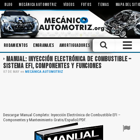
BLOG
MECÁNICA AUTOMOTRIZ
VÍDEOS
FOTOS
TEMAS
MAPA DEL SITI
Rodamientos
Engranajes
Amortiguadores
Talleres
Aceites
B
MANUAL: INYECCIÓN ELECTRÓNICA DE COMBUSTIBLE –
SISTEMA EFI, COMPONENTES Y FUNCIONES
07
DE
MAY
en
MECÁNICA AUTOMOTRIZ
Descargar Manual Completo: Inyección Electrónica de Combustible EFI –
Componentes y Mantenimiento Gratis/Español/PDF.