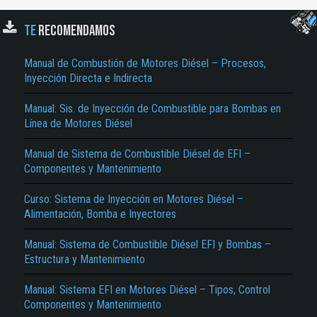
TE
RECOMENDAMOS
Manual de Combustión de Motores Diésel – Procesos,
Inyección Directa e Indirecta
Manual: Sis. de Inyección de Combustible para Bombas en
Línea de Motores Diésel
Manual de Sistema de Combustible Diésel de EFI –
El Título es incorrecto según el contenido.
Componentes y Mantenimiento
Texto o Imagen de portada son erróneos.
Curso: Sistema de Inyección en Motores Diésel –
No carga o no se visualiza el contenido.
Alimentación, Bomba e Inyectores
Reportar otro tipo de error...
Manual: Sistema de Combustible Diésel EFI y Bombas –
Estructura y Mantenimiento
Manual: Sistema EFI en Motores Diésel – Tipos, Control
Componentes y Mantenimiento