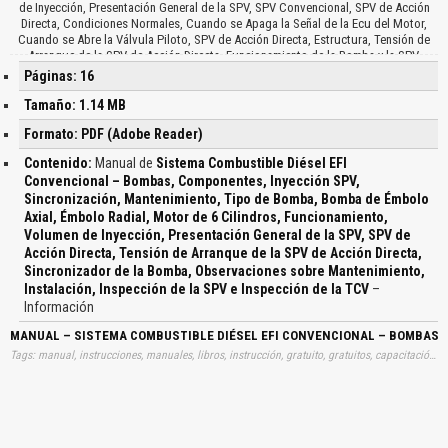
de Inyección, Presentación General de la SPV, SPV Convencional, SPV de Acción
Directa, Condiciones Normales, Cuando se Apaga la Señal de la Ecu del Motor,
Cuando se Abre la Válvula Piloto, SPV de Acción Directa, Estructura, Tensión de
Arranque de la SPV de Acción Directa, Funcionamiento de la Bomba y la SPV,
Bomba de Émbolo Axial y SPV, Carrera de Admisión, Inyección, Finaliza la
Páginas: 16
Inyección, Ajuste del Volumen de Inyección, Sincronización de la Inyección,
Estructura de la TCV (Válvula de Mando de la Sincronización), Funcionamiento del
Tamaño: 1.14 MB
Sincronizador de la Bomba de Émbolo Axial, Avance, Retardo, Funcionamiento del
Formato: PDF (Adobe Reader)
Sincronizador de la Bomba de Émbolo Radial, Observaciones sobre
Mantenimiento, Instalación de la Bomba de Inyección, Inspección de la SPV e
Contenido:
Manual de
Sistema Combustible Diésel EFI
Inspección de la TCV. …
Convencional – Bombas, Componentes, Inyección SPV,
Sincronización, Mantenimiento, Tipo de Bomba, Bomba de Émbolo
Axial, Émbolo Radial, Motor de 6 Cilindros, Funcionamiento,
Volumen de Inyección, Presentación General de la SPV, SPV de
Acción Directa, Tensión de Arranque de la SPV de Acción Directa,
Sincronizador de la Bomba, Observaciones sobre Mantenimiento,
Instalación, Inspección de la SPV e Inspección de la TCV
–
Información
MANUAL – SISTEMA COMBUSTIBLE DIÉSEL EFI CONVENCIONAL – BOMBAS – 
Tags: manual, instrucciones, manuales, libros, instrucción, gratuito, gratuitos, capacitación, entrenamiento, capacitaciones, información, datos, gratis, descargar, guías, guias, sistemas, combustibles, diesel, efi, convencionales, bombas, componentes, inyecciones, spv, sincronizaciones, mantenimientos, tipos, bombas, bombas, embolos, axiales, embolos, radiales, motores, cilindros, funcionamientos, volumen, inyecciones, presentaciones, generales, spv, spv, acciones, directas, tensiones, arranques, spv, acciones, directas, sincronizadores, bombas, observaciones, sobres, mantenimientos, instalaciones, inspecciones, spv, inspecciones, tcv, aprender, descargas