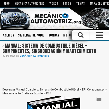
BLOG
MECÁNICA AUTOMOTRIZ
VÍDEOS
FOTOS
TEMAS
MAPA DEL SITI
Aceites
Sistemas de Audio
Bombas
Motores Eléctricos
Diagnós
MANUAL: SISTEMA DE COMBUSTIBLE DIÉSEL –
COMPONENTES, SINCRONIZACIÓN Y MANTENIMIENTO
07
DE
MAY
en
MECÁNICA AUTOMOTRIZ
Descargar Manual Completo: Sistema de Combustible Diésel – EFI, Componentes y
Mantenimiento Gratis en Español y PDF.