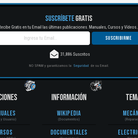
SUSCRÍBETE
GRATIS
Recibe Gratis en tu Email las últimas publicaciones. Manuales, Cursos y Vídeos..
31,886 Suscritos
NO SPAM y garantizamos la
Seguridad
de su Email.
CIONES
INFORMACIÓN
TEM
nuales
Wikipedia
Mecán
r y Usuario)
(Documentos)
(Repara
ursos
Documentales
Electri