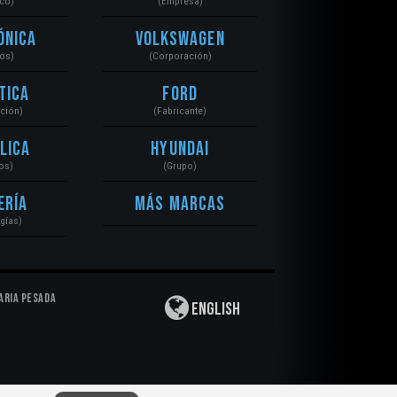
ico)
(Empresa)
ónica
Volkswagen
tos)
(Corporación)
tica
Ford
ación)
(Fabricante)
lica
Hyundai
os)
(Grupo)
ería
Más Marcas
gías)
aria Pesada
English
Privacidad
|
Derechos de Autor
|
Responsabilidad