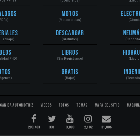
ivos PPTs)
(Completos)
(Eléctr
álogos
Motos
Electr
PDFs)
(Motocicletas)
(Circui
eriales
Descargar
Neumá
a Trabajo)
(Gratuitos)
(Capacit
ídeos
Libros
Hidráu
Calidad FHD)
(Sin Registrarse)
(Líquid
otos
Gratis
Ingeni
ágenes)
(Bajar)
(Tecnolo
cánica Automotriz
Vídeos
Fotos
Temas
Mapa del Sitio
Maquin
293,403
331
3,890
2,102
31,886
ectromecánica...
Condiciones
|