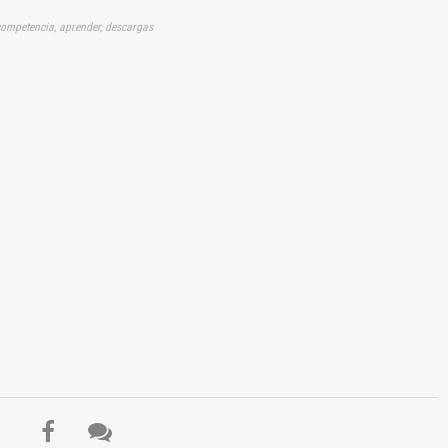
, competencia, aprender, descargas
El Título es incorrecto según el contenido.
Texto o Imagen de portada son erróneos.
No carga o no se visualiza el contenido.
Reportar otro tipo de error...