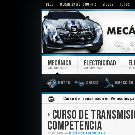
BLOG
MECÁNICA AUTOMOTRIZ
VÍDEOS
FOTOS
MECÁNICA
ELECTRICIDAD
EL
AUTOMOTRIZ
AUTOMOTRIZ
AUT
Motor
Chasis
Dirección
Inicio
Curso de Transmisión en Vehículos p
CURSO DE TRANSMISI
COMPETENCIA
08
DE
ABR
en
MECÁNICA AUTOMOTRIZ