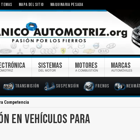
TEMAS
MAPA DEL SITIO
MAQUINARIA PESADA
ECTRÓNICA
SISTEMAS
MOTORES
MARCAS
OMOTRIZ
DEL MOTOR
A COMBUSTIÓN
AUTOMÓVILES
Transmisión
Suspensión
Frenos
Neumát
ara Competencia
ÓN EN VEHÍCULOS PARA