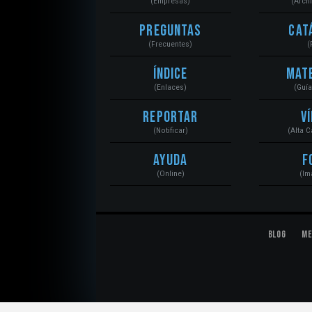
(Empresas)
(Arch
Preguntas
Cat
(Frecuentes)
(
Índice
Mat
(Enlaces)
(Guí
Reportar
V
(Notificar)
(Alta 
Ayuda
F
(Online)
(Im
Blog
Me
© 2020 Mecánica Automotriz. Motores, Sistemas, El