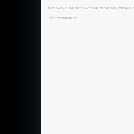
Tags: curso, cursos, tecnico, cursitos, transmision, vehiculos
Clave: crs trm vhl cra