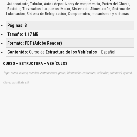
Autoportante, Tubular, Autos deportivos y de competencia, Partes del Chasis,
Bastidor, Travesaños, Largueros, Motor, Sistema de Alimentación, Sistema de
Lubricación, Sistema de Refrigeración, Componentes, mecanismos y sistemas…
Páginas: 8
Tamaño: 1.17 MB
Formato: PDF (Adobe Reader)
Contenido:
Curso de
Estructura de los Vehículos
– Español
CURSO – ESTRUCTURA – VEHÍCULOS
Tags: curso, cursos, cursitos, instrucciones, gratis, informacion, estructura, vehiculos, automovil, aprender, descargas
Clave: crs stt atv vhl