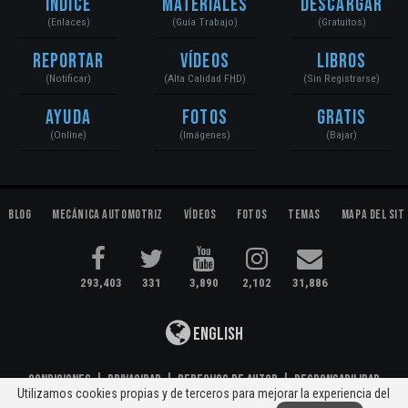
Índice
Materiales
Descargar
(Enlaces)
(Guía Trabajo)
(Gratuitos)
Reportar
Vídeos
Libros
(Notificar)
(Alta Calidad FHD)
(Sin Registrarse)
Ayuda
Fotos
Gratis
(Online)
(Imágenes)
(Bajar)
Blog
Mecánica Automotriz
Vídeos
Fotos
Temas
Mapa del Sit
293,403
331
3,890
2,102
31,886
English
Condiciones
|
Privacidad
|
Derechos de Autor
|
Responsabilidad
Utilizamos cookies propias y de terceros para mejorar la experiencia del