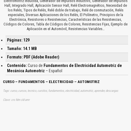
Electromotriz inducida, Generador de Impulsos Inductivo, Generador de Impulsos
Hall, Integrado Hall, Aplicación Sensor Hall, Relé Electromagnético, Necesidad de
los Relés, Tipos de Relés, Relé doble de trabajo, Relé de conmutación, Relés
especiales, Diversas Aplicaciones de los Relés, El Polímetro, Principios de la
Electrónica, Resistores o Resistencias, Características de las Resistencias,
Códigos de Colores, Tabla de Códigos de Colores, Resistencias Fijas, Ejemplo de
Aplicación en el Automóvil, Resistencias Variables…
Páginas: 129
Tamaño: 14.1 MB
Formato: PDF (Adobe Reader)
Contenido:
Curso de
Fundamentos de Electricidad Automotriz de
Mecánica Automotriz
– Español
CURSO – FUNDAMENTOS – ELECTRICIDAD – AUTOMOTRIZ
Tags: curso, cursos, tecnico, cursitos, fundamentos, electricidad, automotriz, aprender, descargas
Clave: crs fdm cld amr