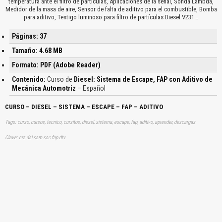
temperatura ante el filtro de partículas, Aplicaciones de la señal, Sonda Lambda,
Medidor de la masa de aire, Sensor de falta de aditivo para el combustible, Bomba
para aditivo, Testigo luminoso para filtro de partículas Diesel V231…
Páginas: 37
Tamaño: 4.68 MB
Formato: PDF (Adobe Reader)
Contenido:
Curso de
Diesel: Sistema de Escape, FAP con Aditivo de
Mecánica Automotriz
– Español
CURSO – DIESEL – SISTEMA – ESCAPE – FAP – ADITIVO
Tags: curso, cursos, tecnico, cursitos, diesel, sistema, escape, fap, aditivo, aprender, descargas
Clave: crs dsl ssm ssc fap dtv