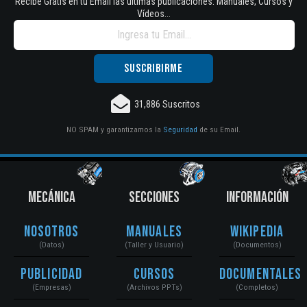
Recibe Gratis en tu Email las últimas publicaciones. Manuales, Cursos y
Vídeos...
31,886 Suscritos
NO SPAM y garantizamos la
Seguridad
de su Email.
MECÁNICA
SECCIONES
INFORMACIÓN
Nosotros
Manuales
Wikipedia
(Datos)
(Taller y Usuario)
(Documentos)
Publicidad
Cursos
Documentales
(Empresas)
(Archivos PPTs)
(Completos)