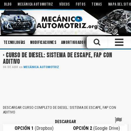
BLOG
MECÁNICA AUTOMOTRIZ
VÍDEOS
FOTOS
TEMAS
MAPA DEL SITI
Tecnologías
Modificaciones
Amortiguadores
Talleres
Diagnóst
CURSO DE DIESEL: SISTEMA DE ESCAPE, FAP CON
ADITIVO
04
DE
ABR
en
MECÁNICA AUTOMOTRIZ
DESCARGAR CURSO COMPLETO DE DIESEL: SISTEMA DE ESCAPE, FAP CON
ADITIVO
DESCARGAR
OPCIÓN 1
(Dropbox)
OPCIÓN 2
(Google Drive)