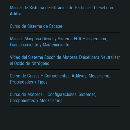
Manual de Sistema de Filtración de Partículas Diesel con
Aditivo
Curso de Sistema de Escape
Manual: Mariposa Diésel y Sistema EGR – Inspección,
Funcionamiento y Mantenimiento
El Título es incorrecto según el contenido.
Vídeo del Sistema Bosch de Motores Diésel para Neutralizar
el Óxido de Nitrógeno
Texto o Imagen de portada son erróneos.
No carga o no se visualiza el contenido.
Curso de Grasas – Componentes, Aditivos, Mecanismo,
Propiedades y Tipos
Reportar otro tipo de error...
Curso de Motores – Configuraciones, Sistemas,
Componentes y Mecanismos