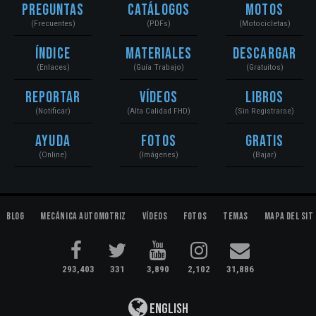
Preguntas
Catálogos
Motos
(Frecuentes)
(PDFs)
(Motocicletas)
Índice
Materiales
Descargar
(Enlaces)
(Guía Trabajo)
(Gratuitos)
Reportar
Vídeos
Libros
(Notificar)
(Alta Calidad FHD)
(Sin Registrarse)
Ayuda
Fotos
Gratis
(Online)
(Imágenes)
(Bajar)
Blog
Mecánica Automotriz
Vídeos
Fotos
Temas
Mapa del Sit
293,403
331
3,890
2,102
31,886
English