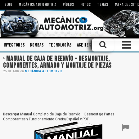
BLOG
MECÁNICA AUTOMOTRIZ
VÍDEOS
FOTOS
TEMAS
MAPA DEL SITI
Inyectores
Bombas
Tecnologías
Aceites
Herramientas
Pisto
MANUAL DE CAJA DE REENVÍO – DESMONTAJE,
COMPONENTES, ARMADO Y MONTAJE DE PIEZAS
25
DE
ABR
en
MECÁNICA AUTOMOTRIZ
Descargar Manual Completo de Caja de Reenvío – Desmontaje Partes
Componentes y Funcionamiento Gratis/Español y PDF.