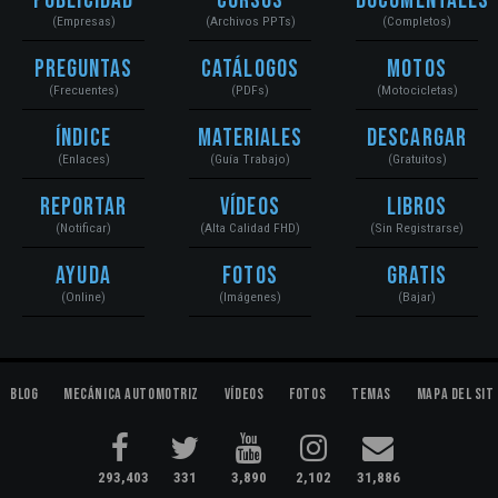
Publicidad
Cursos
Documentales
(Empresas)
(Archivos PPTs)
(Completos)
Preguntas
Catálogos
Motos
(Frecuentes)
(PDFs)
(Motocicletas)
Índice
Materiales
Descargar
(Enlaces)
(Guía Trabajo)
(Gratuitos)
Reportar
Vídeos
Libros
(Notificar)
(Alta Calidad FHD)
(Sin Registrarse)
Ayuda
Fotos
Gratis
(Online)
(Imágenes)
(Bajar)
Blog
Mecánica Automotriz
Vídeos
Fotos
Temas
Mapa del Sit
293,403
331
3,890
2,102
31,886