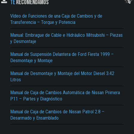
TE
RECOMENDAMOS
Vídeo de Funciones de una Caja de Cambios y de
Transferencia – Torque y Potencia
Manual: Embrague de Cable e Hidráulico Mitsubishi – Piezas
y Desmontaje
Manual de Suspensión Delantera de Ford Fiesta 1999 –
Desmontaje y Montaje
El Título es incorrecto según el contenido.
Texto o Imagen de portada son erróneos.
Manual de Desmontaje y Montaje del Motor Diesel 3.42
Litros
No carga o no se visualiza el contenido.
Manual de Caja de Cambios Automática de Nissan Primera
Reportar otro tipo de error...
P11 – Partes y Diagnóstico
Manual de Caja de Cambios de Nissan Patrol 2.8 –
Desarmado y Ensamblado