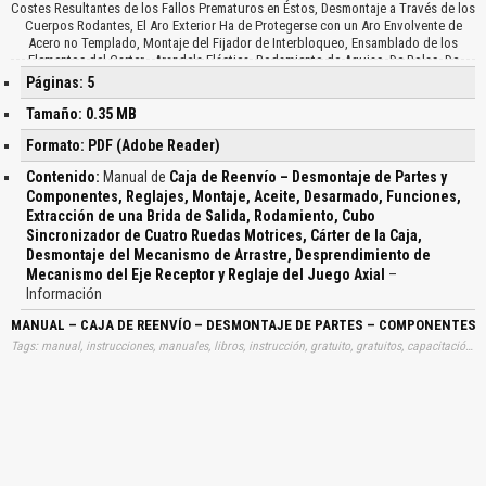
Costes Resultantes de los Fallos Prematuros en Éstos, Desmontaje a Través de los
Cuerpos Rodantes, El Aro Exterior Ha de Protegerse con un Aro Envolvente de
Acero no Templado, Montaje del Fijador de Interbloqueo, Ensamblado de los
Elementos del Carter , Arandela Elástica, Rodamiento de Agujas, De Bolas, De
Rodillos, Toma de Movimiento Delantera, Piñón Motor de Toma de Movimiento,
Páginas: 5
Aplicar Producto Sellante, Unión de los Semicarteres de la Piñonera…
Tamaño: 0.35 MB
Formato: PDF (Adobe Reader)
Contenido:
Manual de
Caja de Reenvío – Desmontaje de Partes y
Componentes, Reglajes, Montaje, Aceite, Desarmado, Funciones,
Extracción de una Brida de Salida, Rodamiento, Cubo
Sincronizador de Cuatro Ruedas Motrices, Cárter de la Caja,
Desmontaje del Mecanismo de Arrastre, Desprendimiento de
Mecanismo del Eje Receptor y Reglaje del Juego Axial
–
Información
MANUAL – CAJA DE REENVÍO – DESMONTAJE DE PARTES – COMPONENTES – 
Tags: manual, instrucciones, manuales, libros, instrucción, gratuito, gratuitos, capacitación, entrenamiento, capacitaciones, información, datos, gratis, descargar, guías, guias, cajas, reenvios, desmontajes, partes, componentes, reglajes, montajes, aceites, desarmados, funciones, extracciones, bridas, salidas, rodamientos, cubos, sincronizadores, cuatros, ruedas, motrices, carter, cajas, desmontajes, mecanismos, arrastres, desprendimientos, mecanismos, ejes, receptores, reglajes, juegos, axiales, aprender, descargas