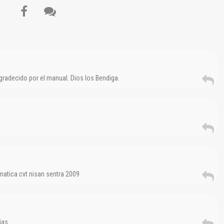
eite de la Bomba de Aceite, Convertidor de Par, Junta del Cárter, Cárter de
El Título es incorrecto según el contenido.
S), Modelo de Transmisión Automática, Conjunto de Transmisión Automática,
locidad de Calado del Motor…
Texto o Imagen de portada son erróneos.
No carga o no se visualiza el contenido.
Reportar otro tipo de error...
radecido por el manual. Dios los Bendiga.
atica cvt nisan sentra 2009
ias.