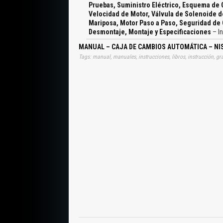
de Averías para una Reparación Rápida y Adecuada
Pruebas, Suministro Eléctrico, Esquema de
Comprobación de Perdidas de Fluido, Comprobación
Velocidad de Motor, Válvula de Solenoide de
la Prueba de Calado, Procedimiento de Prueba de l
Mariposa, Motor Paso a Paso, Seguridad de 
la CVT, Prueba en Carretera, Conector de Enlace
Desmontaje, Montaje y Especificaciones
– I
Terminales del Conector de la Instalación del TC
Esquema de Conexiones CVT MAIN, Comprobar
MANUAL – CAJA DE CAMBIOS AUTOMÁTICA – NIS
Procedimiento de Confirmación del Código de 
Interruptor PNP, DTC P0705 Contacto de Posición
Punto Muerto, Estacionamiento, DTC P0710 Ci
Referencia, Lógica de Diagnóstico en el Vehícul
Sensor de Temperatura del Fluido de la CVT con el
TCM, Fin de la Revisión, DTC P0715 Sensor de V
Diagnóstico en el Vehículo, Inspección de Compon
el Vehículo, Procedimiento de Confirmación del
Sensor de Velocidad Secundario, DTC P0725 Señal
Válvula de Solenoide del Embrague del Convertidor
Eléctrico, Comprobación del Funcionamiento, Esqu
DTC P1705 Sensor de Posición de la Mariposa, In
Circuito, Conector del Sensor de la Presión del
Función, DTC P1791 Sensor de Presión del Fluido d
Control (ROM), Unidad de Control (EEPROM), Diag
para Elementos no Detectables, Servicio en el Ve
Retén de Aceite Lateral del Diferencial, Desmonta
de Aire, Cable de Control, Tubo del Acondiciona
Resistor de Caída, Tubería de Llenado de Fluido,