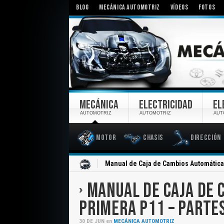
BLOG
MECÁNICA AUTOMOTRIZ
VÍDEOS
FOTOS
MECÁNICA
ELECTRICIDAD
EL
AUTOMOTRIZ
AUTOMOTRIZ
AUT
Motor
Chasis
Dirección
Inicio
Manual de Caja de Cambios Automática 
MANUAL DE CAJA DE 
PRIMERA P11 – PARTE
30
DE
JUN
en
MECÁNICA AUTOMOTRIZ