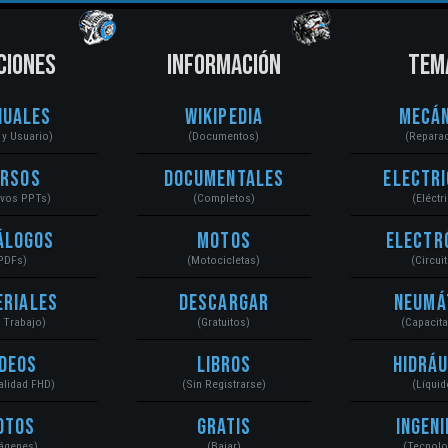
CIONES
INFORMACIÓN
TEM
nuales
Wikipedia
Mecán
r y Usuario)
(Documentos)
(Repara
ursos
Documentales
Electri
ivos PPTs)
(Completos)
(Eléctr
álogos
Motos
Electr
PDFs)
(Motocicletas)
(Circui
eriales
Descargar
Neumá
a Trabajo)
(Gratuitos)
(Capacit
ídeos
Libros
Hidráu
Calidad FHD)
(Sin Registrarse)
(Líquid
otos
Gratis
Ingeni
ágenes)
(Bajar)
(Tecnolo