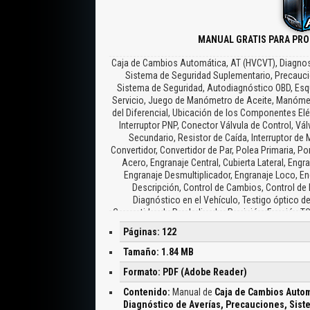
MANUAL GRATIS PARA PRO
Caja de Cambios Automática, AT (HVCVT), Diagnost
Sistema de Seguridad Suplementario, Precaucio
Sistema de Seguridad, Autodiagnóstico OBD, Esq
Servicio, Juego de Manómetro de Aceite, Manómetr
del Diferencial, Ubicación de los Componentes Eléc
Interruptor PNP, Conector Válvula de Control, Vál
Secundario, Resistor de Caída, Interruptor de 
Convertidor, Convertidor de Par, Polea Primaria, P
Acero, Engranaje Central, Cubierta Lateral, Eng
Engranaje Desmultiplicador, Engranaje Loco, E
Descripción, Control de Cambios, Control de 
Diagnóstico en el Vehículo, Testigo óptico del
Convertidor de Par, Indicador Posición, Función TC
Sensor de Posición de la Mariposa, Interruptor d
Páginas: 122
Temperatura del Fluido de la CVT, Unidad de Con
Introducción, Función OBD para el Sistema CVT, C
Tamaño: 1.84 MB
Procedimiento de Autodiagnóstico, Modalidad
Formato: PDF (Adobe Reader)
Elemento en Pantalla, Nivel Freno Motor, Válv
Convertidor de Par, Sensor de Temperatura de Fl
Contenido:
Manual de
Caja de Cambios Autom
Elementos no Detectables, Hoja de Trabajo para 
Diagnóstico de Averías, Precauciones, Sist