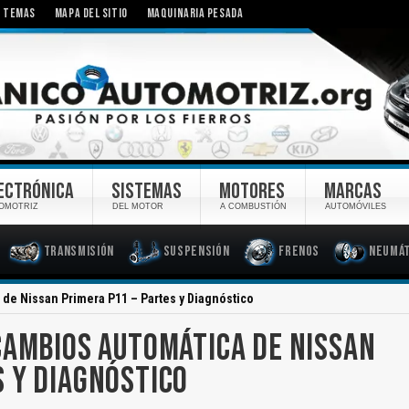
TEMAS
MAPA DEL SITIO
MAQUINARIA PESADA
ECTRÓNICA
SISTEMAS
MOTORES
MARCAS
OMOTRIZ
DEL MOTOR
A COMBUSTIÓN
AUTOMÓVILES
Transmisión
Suspensión
Frenos
Neumát
de Nissan Primera P11 – Partes y Diagnóstico
CAMBIOS AUTOMÁTICA DE NISSAN
S Y DIAGNÓSTICO