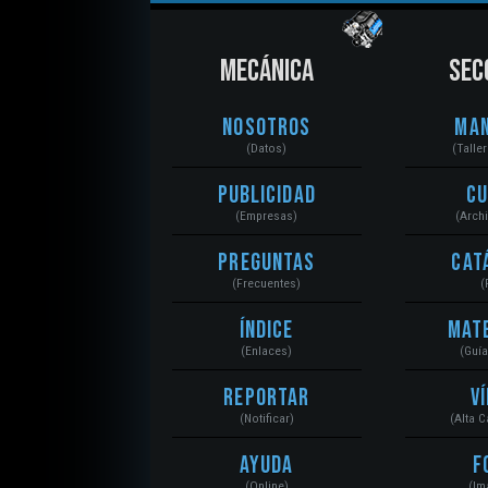
MECÁNICA
SEC
Nosotros
Ma
(Datos)
(Talle
Publicidad
C
(Empresas)
(Arch
Preguntas
Cat
(Frecuentes)
(
Índice
Mat
(Enlaces)
(Guí
Reportar
V
(Notificar)
(Alta 
Ayuda
F
(Online)
(Im