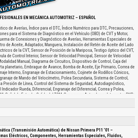
FESIONALES EN MECÁNICA AUTOMOTRIZ – ESPAÑOL
ico de Averías, Índice para el DTC, Índice Numérico para DTC, Precauciones,
nes para el Sistema de Diagnóstico en el Vehículo (OBD) de CVT y Motor,
uema de Conexiones y Diagnóstico de Averías, Herramientas Especiales de
o de Aceite, Adaptador, Manguera, Instalación del Retén de Aceite del Lado
tricos de la CVT, Sensor de Posición de la Mariposa, Testigo óptico del CVT,
vula de Control Interior, Sensor de Velocidad Principal, Sensor de Velocidad
Modalidad Manual, Diagrama de Circuitos, Dispositivo de Control, Caja del
orta planetario, Embrague de Avance, Bomba de Aceite, Eje Primario, Correa de
ranaje Interno, Engranaje de Estacionamiento, Cojinete de Rodillos Cónicos,
ngranaje de Mando del Velocímetro, Polea Secundaria, Sistema de Control,
la Presión de Línea, Control del Sistema de Seguridad, Autodiagnóstico,
 Indicador Rueda, Diferencial, Engranaje del Diferencial, Correa y Polea,
M, Señal de Entrada, Salida del TCM, Sensores y Actuadores, Interruptor PNP,
e Posición de la Mariposa Cerrada, Señal de Velocidad del Motor, Sensor de
trol del Indicador, Descripción del Sistema de Diagnostico en el Vehículo,
ódigos de Avería del OBD (DTC), ¿Cómo Borrar el DTC?, Indicador de Avería,
 de Prueba de Resultados de Autodiagnóstico, Modalidad Monitor Datos,
ula Solenoide de la Presión de Línea, Válvula Solenoide del Embrague del
uido del CVT, Función de Seguridad de la CVT, Diagnostico de Averías para
ática (Transmisión Automática) de Nissan Primera P11 ’01 –
Diagnóstico, Hoja de Trabajo para Diagnóstico, ¿Cómo Realizar Diagnósticos
emas Eléctricos, Componentes, Herramientas Especiales, Fluidos,