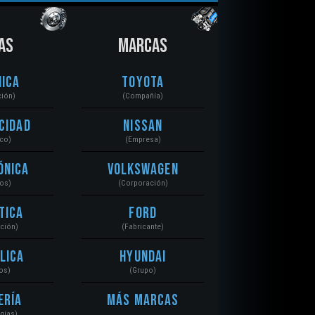
AS
MARCAS
ica
Toyota
ción)
(Compañía)
cidad
Nissan
ico)
(Empresa)
ónica
Volkswagen
tos)
(Corporación)
tica
Ford
ación)
(Fabricante)
lica
Hyundai
os)
(Grupo)
ería
Más Marcas
gías)