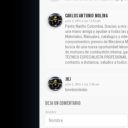
CARLOS ANTONIO MOLINA
julio 2, 2016 a las 12:42 pm
Pasto Nariño Colombia, Gracias a mis 
una mano amiga y ayudan a todas las p
Materiales, Manuales, catalagos y víde
conocimientos previos de Mecánica Ma
busca de una nueva oportunidad labora
de motores de combustión interna, gas
TÉCNICO ESPECIALISTA PROFESIONAL 
contacto a distancia, saludos a todos
Jkj
julio 2, 2016 a las 2:58 am
bmnbnmbnbn
DEJA UN COMENTARIO
Nombre