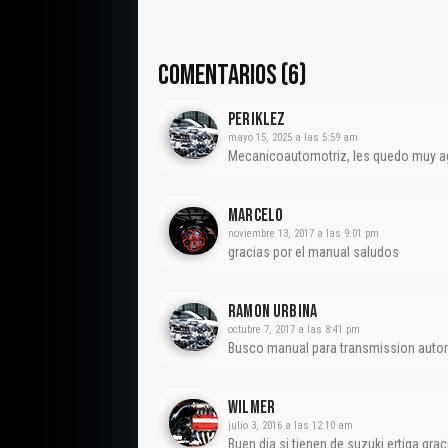
Sensor de Velocidad Polea Primaria, Retén de Ac
Aceite, Datos de Servicio y Especificaciones (SD
Ve
COMENTARIOS (6)
Periklez
mayo 15, 2025 a las 5:59 am
Mecanicoautomotriz, les quedo muy ag
MARCELO
noviembre 13, 2017 a las 9:01 pm
gracias por el manual saludos
RAMON URBINA
octubre 7, 2017 a las 8:41 pm
Busco manual para transmission autom
Wilmer
julio 3, 2016 a las 12:10 am
Buen dia si tienen de suzuki ertiga grac