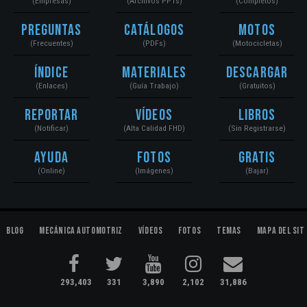
(Empresas)
(Archivos PPTs)
(Completos)
Preguntas
Catálogos
Motos
(Frecuentes)
(PDFs)
(Motocicletas)
Índice
Materiales
Descargar
(Enlaces)
(Guía Trabajo)
(Gratuitos)
Reportar
Vídeos
Libros
(Notificar)
(Alta Calidad FHD)
(Sin Registrarse)
Ayuda
Fotos
Gratis
(Online)
(Imágenes)
(Bajar)
Blog
Mecánica Automotriz
Vídeos
Fotos
Temas
Mapa del Sit
293,403
331
3,890
2,102
31,886