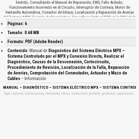
Emitido, Consultando el Manual de Reparación, EWD, Fallo Aislado,
Funcionamiento Incorrecto en el Circuito, Interruptor de Cortesía, Motor de
Ventanilla Automática, Conector de Enlace, Localización y Reparación de Averías
del Sistema MPX, Función de Diagnóstico, Especificar, Emite el DTC en la ECU de la
Carrocería, Corte de Segunda Línea, No Emitido, Interrupción de Todas las
Páginas: 6
Comunicaciones, Interrumpen en la Cadena Margarita, Data List, Active Test con un
Comprobador de Mano, Mazos de Cables, Ventanilla Eléctrica del Lado del
Tamaño: 0.68 MB
Pasajero, Diagnóstico de Comprobación en la ECU del Motor, Comunicación entre
Formato: PDF (Adobe Reader)
el Comprobador de Mano y la ECU, Ventanilla Automática…
Contenido:
Manual de
Diagnóstico del Sistema Eléctrico MPX –
Sistema Controlado por el MPX y Conexión Directa, Realizar el
Diagnóstico, Causas de la Desconexión, Cortocircuito,
Procedimiento de Revisión, Localización de la Falla, Reparación
de Averías, Comprobación del Conmutador, Actuador y Mazo de
Cables
– Información
MANUAL – DIAGNÓSTICO – SISTEMA ELÉCTRICO MPX – SISTEMA CONTROLAD
Tags: manual, instrucciones, manuales, libros, instrucción, gratuito, gratuitos, capacitación, entrenamiento, capacitaciones, información, datos, gratis, descargar, guías, guias, diagnosticos, sistemas, electricos, mpx, sistemas, controlados, conexiones, directas, realizar, diagnosticos, causas, desconexiones, cortocircuitos, procedimientos, revisiones, localizaciones, fallas, reparaciones, averias, comprobaciones, conmutadores, actuadores, mazos, cables, aprender, descargas