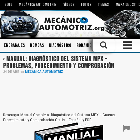
BLOG
MECÁNICA AUTOMOTRIZ
VÍDEOS
FOTOS
TEMAS
MAPA DEL SITI
Engranajes
Bombas
Diagnóstico
Rodamientos
Tecnologías
Ta
MANUAL: DIAGNÓSTICO DEL SISTEMA MPX –
PROBLEMAS, PROCEDIMIENTO Y COMPROBACIÓN
24
DE
ABR
en
MECÁNICA AUTOMOTRIZ
Descargar Manual Completo: Diagnóstico del Sistema MPX – Causas,
Procedimiento y Comprobación Gratis – Español y PDF.