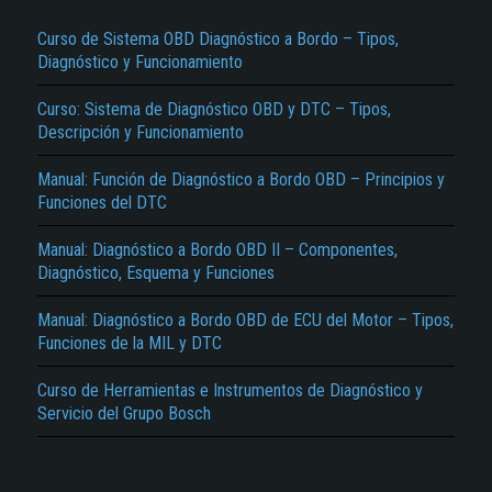
Curso de Sistema OBD Diagnóstico a Bordo – Tipos,
Diagnóstico y Funcionamiento
Curso: Sistema de Diagnóstico OBD y DTC – Tipos,
Descripción y Funcionamiento
Manual: Función de Diagnóstico a Bordo OBD – Principios y
Funciones del DTC
El Título es incorrecto según el contenido.
Manual: Diagnóstico a Bordo OBD II – Componentes,
Texto o Imagen de portada son erróneos.
Diagnóstico, Esquema y Funciones
No carga o no se visualiza el contenido.
Manual: Diagnóstico a Bordo OBD de ECU del Motor – Tipos,
Reportar otro tipo de error...
Funciones de la MIL y DTC
Curso de Herramientas e Instrumentos de Diagnóstico y
Servicio del Grupo Bosch