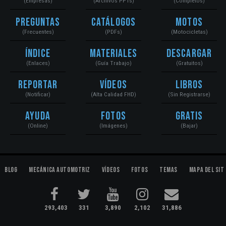
(Empresas)
(Archivos PPTs)
(Completos)
Preguntas
Catálogos
Motos
(Frecuentes)
(PDFs)
(Motocicletas)
Índice
Materiales
Descargar
(Enlaces)
(Guía Trabajo)
(Gratuitos)
Reportar
Vídeos
Libros
(Notificar)
(Alta Calidad FHD)
(Sin Registrarse)
Ayuda
Fotos
Gratis
(Online)
(Imágenes)
(Bajar)
Blog
Mecánica Automotriz
Vídeos
Fotos
Temas
Mapa del Sit
293,403
331
3,890
2,102
31,886