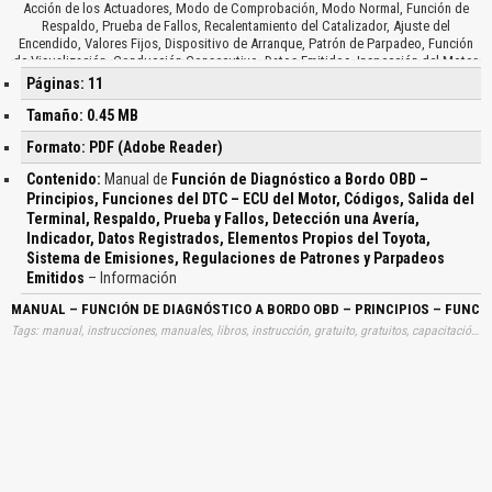
Acción de los Actuadores, Modo de Comprobación, Modo Normal, Función de
Respaldo, Prueba de Fallos, Recalentamiento del Catalizador, Ajuste del
Encendido, Valores Fijos, Dispositivo de Arranque, Patrón de Parpadeo, Función
de Visualización, Conducción Consecutivo, Datos Emitidos, Inspección del Motor,
Luz Indicadora de Fallos, Función de Control de la Lámpara, Indicador de Fallos,
Páginas: 11
Recalentamiento del Catalizador….
Tamaño: 0.45 MB
Formato: PDF (Adobe Reader)
Contenido:
Manual de
Función de Diagnóstico a Bordo OBD –
Principios, Funciones del DTC – ECU del Motor, Códigos, Salida del
Terminal, Respaldo, Prueba y Fallos, Detección una Avería,
Indicador, Datos Registrados, Elementos Propios del Toyota,
Sistema de Emisiones, Regulaciones de Patrones y Parpadeos
Emitidos
– Información
MANUAL – FUNCIÓN DE DIAGNÓSTICO A BORDO OBD – PRINCIPIOS – FUNCIO
Tags: manual, instrucciones, manuales, libros, instrucción, gratuito, gratuitos, capacitación, entrenamiento, capacitaciones, información, datos, gratis, descargar, guías, guias, funciones, diagnosticos, bordos, obd, principios, funciones, dtc, ecu, motores, codigos, salidas, terminales, respaldos, pruebas, fallos, detecciones, averias, indicadores, datos, registrados, elementos, propios, toyotas, sistemas, emisiones, regulaciones, patrones, parpadeos, emitidos, aprender, descargas