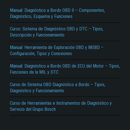
Manual: Diagnóstico a Bordo OBD II – Componentes,
Diagnóstico, Esquema y Funciones
Curso: Sistema de Diagnóstico OBD y DTC – Tipos,
Descripción y Funcionamiento
Manual: Herramienta de Exploración OBD y MOBD –
Configuración, Tipos y Conexiones
El Título es incorrecto según el contenido.
Manual: Diagnóstico a Bordo OBD de ECU del Motor – Tipos,
Texto o Imagen de portada son erróneos.
Funciones de la MIL y DTC
No carga o no se visualiza el contenido.
Curso de Sistema OBD Diagnóstico a Bordo – Tipos,
Reportar otro tipo de error...
Diagnóstico y Funcionamiento
Curso de Herramientas e Instrumentos de Diagnóstico y
Servicio del Grupo Bosch