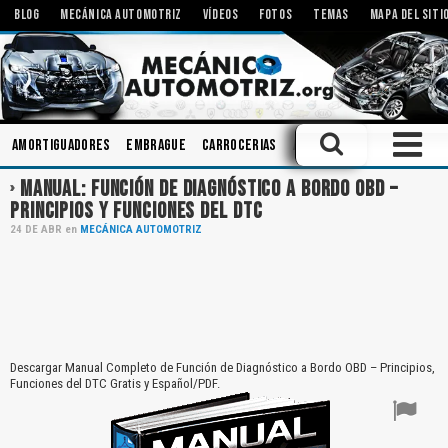
BLOG
MECÁNICA AUTOMOTRIZ
VÍDEOS
FOTOS
TEMAS
MAPA DEL SITI
Amortiguadores
Embrague
Carrocerias
Aceites
Mecanismos
MANUAL: FUNCIÓN DE DIAGNÓSTICO A BORDO OBD –
PRINCIPIOS Y FUNCIONES DEL DTC
24
DE
ABR
en
MECÁNICA AUTOMOTRIZ
Descargar Manual Completo de Función de Diagnóstico a Bordo OBD – Principios,
Funciones del DTC Gratis y Español/PDF.