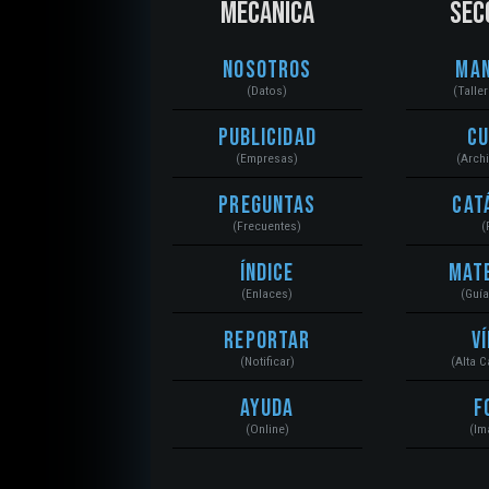
MECÁNICA
SEC
Nosotros
Ma
(Datos)
(Talle
Publicidad
C
(Empresas)
(Arch
Preguntas
Cat
(Frecuentes)
(
Índice
Mat
(Enlaces)
(Guí
Reportar
V
(Notificar)
(Alta 
Ayuda
F
(Online)
(Im