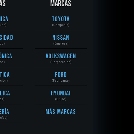
AS
MARCAS
ica
Toyota
ción)
(Compañía)
cidad
Nissan
ico)
(Empresa)
ónica
Volkswagen
tos)
(Corporación)
tica
Ford
ación)
(Fabricante)
lica
Hyundai
os)
(Grupo)
ería
Más Marcas
gías)