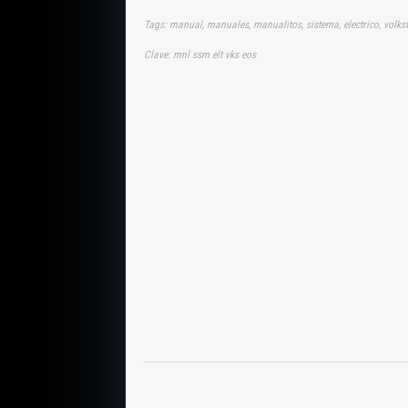
Tags: manual, manuales, manualitos, sistema, electrico, volk
Clave: mnl ssm elt vks eos