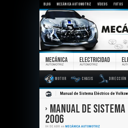
BLOG
MECÁNICA AUTOMOTRIZ
VÍDEOS
FOTOS
MECÁNICA
ELECTRICIDAD
EL
AUTOMOTRIZ
AUTOMOTRIZ
AUT
Motor
Chasis
Dirección
Inicio
Manual de Sistema Eléctrico de Volks
MANUAL DE SISTEMA 
2006
04
DE
ABR
en
MECÁNICA AUTOMOTRIZ