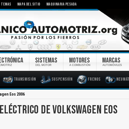
TEMAS
MAPA DEL SITIO
MAQUINARIA PESADA
ECTRÓNICA
SISTEMAS
MOTORES
MARCAS
OMOTRIZ
DEL MOTOR
A COMBUSTIÓN
AUTOMÓVILES
Transmisión
Suspensión
Frenos
Neumát
wagen Eos 2006
ELÉCTRICO DE VOLKSWAGEN EOS