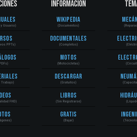
CIONES
INFORMACIÓN
TEM
nuales
Wikipedia
Mecán
r y Usuario)
(Documentos)
(Repara
ursos
Documentales
Electri
ivos PPTs)
(Completos)
(Eléctr
álogos
Motos
Electr
PDFs)
(Motocicletas)
(Circui
eriales
Descargar
Neumá
a Trabajo)
(Gratuitos)
(Capacit
ídeos
Libros
Hidráu
Calidad FHD)
(Sin Registrarse)
(Líquid
otos
Gratis
Ingeni
ágenes)
(Bajar)
(Tecnolo