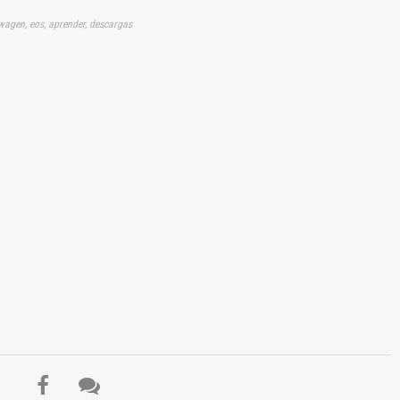
swagen, eos, aprender, descargas
El Título es incorrecto según el contenido.
Texto o Imagen de portada son erróneos.
No carga o no se visualiza el contenido.
Reportar otro tipo de error...