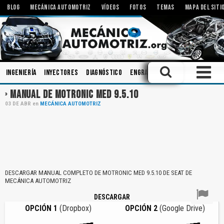
BLOG
MECÁNICA AUTOMOTRIZ
VÍDEOS
FOTOS
TEMAS
MAPA DEL SITI
Ingeniería
Inyectores
Diagnóstico
Engranajes
Aceites
Rodam
MANUAL DE MOTRONIC MED 9.5.10
03
DE
ABR
en
MECÁNICA AUTOMOTRIZ
DESCARGAR MANUAL COMPLETO DE MOTRONIC MED 9.5.10 DE SEAT DE
MECÁNICA AUTOMOTRIZ
DESCARGAR
OPCIÓN 1
(Dropbox)
OPCIÓN 2
(Google Drive)