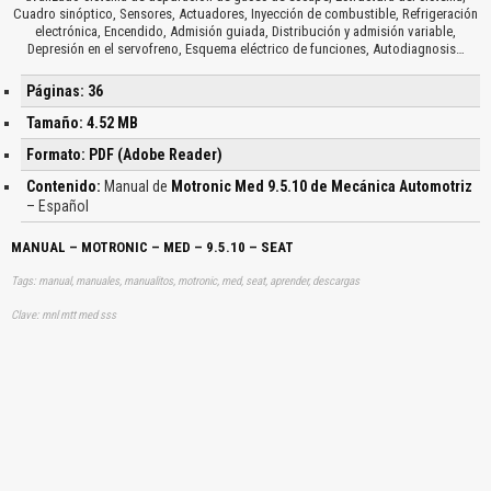
Cuadro sinóptico, Sensores, Actuadores, Inyección de combustible, Refrigeración
electrónica, Encendido, Admisión guiada, Distribución y admisión variable,
Depresión en el servofreno, Esquema eléctrico de funciones, Autodiagnosis…
Páginas: 36
Tamaño: 4.52 MB
Formato: PDF (Adobe Reader)
Contenido:
Manual de
Motronic Med 9.5.10 de Mecánica Automotriz
– Español
MANUAL – MOTRONIC – MED – 9.5.10 – SEAT
Tags: manual, manuales, manualitos, motronic, med, seat, aprender, descargas
Clave: mnl mtt med sss