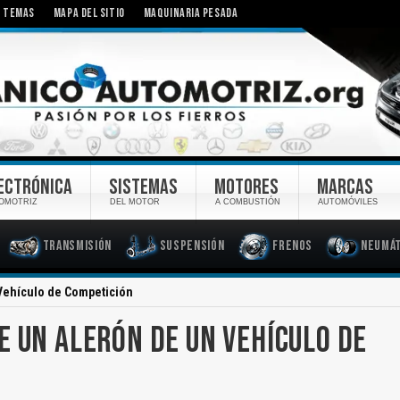
TEMAS
MAPA DEL SITIO
MAQUINARIA PESADA
ECTRÓNICA
SISTEMAS
MOTORES
MARCAS
OMOTRIZ
DEL MOTOR
A COMBUSTIÓN
AUTOMÓVILES
Transmisión
Suspensión
Frenos
Neumát
Vehículo de Competición
E UN ALERÓN DE UN VEHÍCULO DE