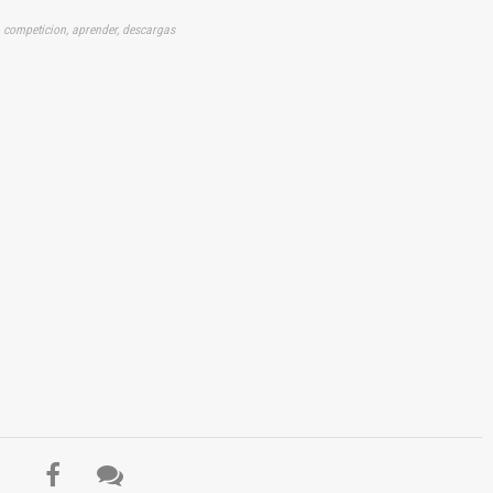
, competicion, aprender, descargas
El Título es incorrecto según el contenido.
Texto o Imagen de portada son erróneos.
No carga o no se visualiza el contenido.
Reportar otro tipo de error...