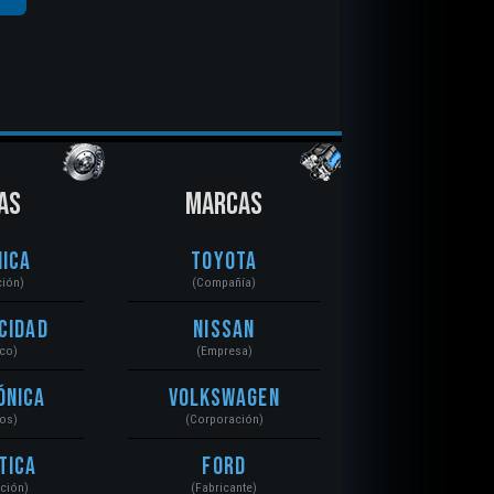
AS
MARCAS
ica
Toyota
ción)
(Compañía)
cidad
Nissan
ico)
(Empresa)
ónica
Volkswagen
tos)
(Corporación)
tica
Ford
ación)
(Fabricante)