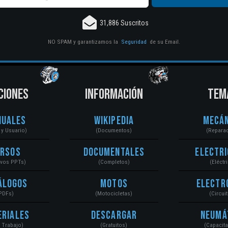
31,886 Suscritos
NO SPAM y garantizamos la
Seguridad
de su Email.
CIONES
INFORMACIÓN
TEM
nuales
Wikipedia
Mecán
r y Usuario)
(Documentos)
(Repara
ursos
Documentales
Electri
ivos PPTs)
(Completos)
(Eléctr
álogos
Motos
Electr
PDFs)
(Motocicletas)
(Circui
eriales
Descargar
Neumá
a Trabajo)
(Gratuitos)
(Capacit