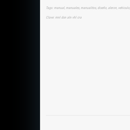
Tags: manual, manuales, manualitos, diseño, aleron, vehiculo
Clave: mnl dsn aln vhl cra