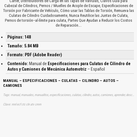
Cárter, Distribuidores de Carga en las Tapas de Válvulas, Clavos Guía para
Cabezal de Cilindros, Pernos / Muelles de Acople de Escape, Especificaciones de
Torsión por Fabricante de Vehículo, Cómo usar las Tablas de Torsión, Remueva las
Culatas de Cilindro Cuidadosamente, Nunca Reutilice las Juntas de Culata,
Pernos de torsión–al-límite para culata, Partes Que Ayudan a Reducir los Costos
de Reparación….
Páginas: 148
Tamaño: 5.84 MB
Formato: PDF (Adobe Reader)
Contenido:
Manual de
Especificaciones para Culatas de Cilindro de
Autos y Camiones de Mecánica Automotriz
– Español
MANUAL – ESPECIFICACIONES – CULATAS – CILINDRO – AUTOS –
CAMIONES
Tags: manual, manuales, manualitos, especificaciones, culatas, cilindro, autos, camiones, aprender, descargas
Clave: mnl ecf ctc cln atv cmm