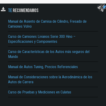
TE
RECOMENDAMOS
Manual de Asiento de Camisa de Cilindro, Fresado de
Camiones Volvo
Curso de Camiones Livianos Serie 300 Hino –
Especificaciones y Componentes
El Título es incorrecto según el contenido.
Curso de Características de los Autos más seguros del
Mundo
Texto o Imagen de portada son erróneos.
No carga o no se visualiza el contenido.
Manual de Autos Tuning, Precios Referenciales
Reportar otro tipo de error...
Manual de Consideraciones sobre la Aerodinámica de los
Autos de Carrera
Curso de Pruebas y Mediciones en Culatas