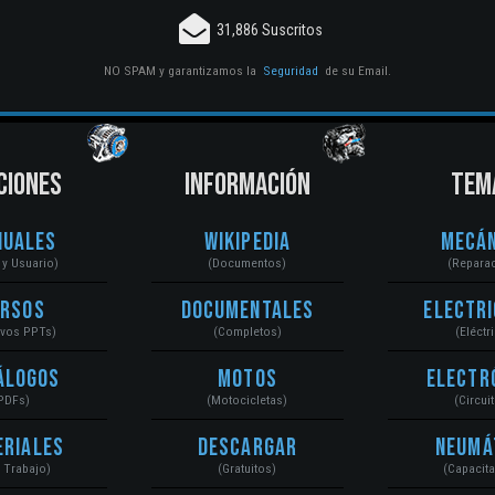
31,886 Suscritos
NO SPAM y garantizamos la
Seguridad
de su Email.
CIONES
INFORMACIÓN
TEM
nuales
Wikipedia
Mecán
r y Usuario)
(Documentos)
(Repara
ursos
Documentales
Electri
ivos PPTs)
(Completos)
(Eléctr
álogos
Motos
Electr
PDFs)
(Motocicletas)
(Circui
eriales
Descargar
Neumá
a Trabajo)
(Gratuitos)
(Capacit