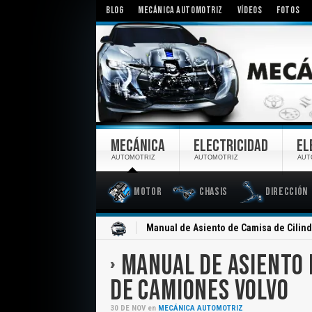
BLOG
MECÁNICA AUTOMOTRIZ
VÍDEOS
FOTOS
MECÁNICA
ELECTRICIDAD
EL
AUTOMOTRIZ
AUTOMOTRIZ
AUT
Motor
Chasis
Dirección
Inicio
Manual de Asiento de Camisa de Cilin
MANUAL DE ASIENTO 
DE CAMIONES VOLVO
30
DE
NOV
en
MECÁNICA AUTOMOTRIZ