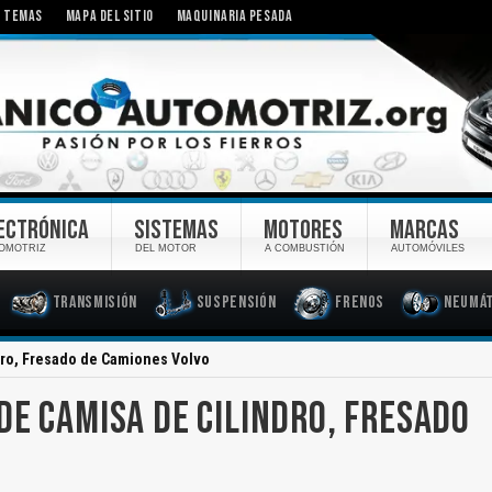
TEMAS
MAPA DEL SITIO
MAQUINARIA PESADA
ECTRÓNICA
SISTEMAS
MOTORES
MARCAS
OMOTRIZ
DEL MOTOR
A COMBUSTIÓN
AUTOMÓVILES
Transmisión
Suspensión
Frenos
Neumát
dro, Fresado de Camiones Volvo
DE CAMISA DE CILINDRO, FRESADO