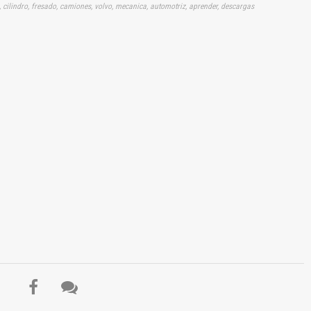
 cilindro, fresado, camiones, volvo, mecanica, automotriz, aprender, descargas
El Título es incorrecto según el contenido.
Texto o Imagen de portada son erróneos.
No carga o no se visualiza el contenido.
Reportar otro tipo de error...