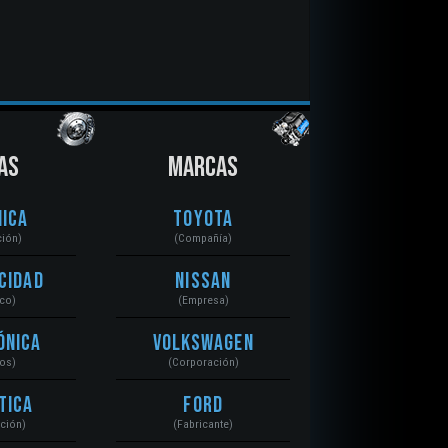
AS
MARCAS
ica
Toyota
ción)
(Compañía)
cidad
Nissan
ico)
(Empresa)
ónica
Volkswagen
tos)
(Corporación)
tica
Ford
ación)
(Fabricante)