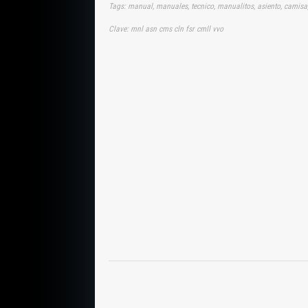
Tags: manual, manuales, tecnico, manualitos, asiento, camisa,
Clave: mnl asn cms cln fsr cmll vvo