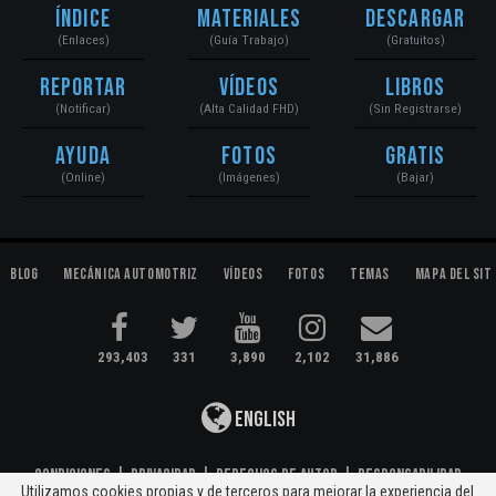
Índice
Materiales
Descargar
(Enlaces)
(Guía Trabajo)
(Gratuitos)
Reportar
Vídeos
Libros
(Notificar)
(Alta Calidad FHD)
(Sin Registrarse)
Ayuda
Fotos
Gratis
(Online)
(Imágenes)
(Bajar)
Blog
Mecánica Automotriz
Vídeos
Fotos
Temas
Mapa del Sit
293,403
331
3,890
2,102
31,886
English
Condiciones
|
Privacidad
|
Derechos de Autor
|
Responsabilidad
Utilizamos cookies propias y de terceros para mejorar la experiencia del