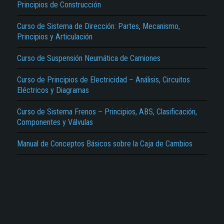
Principios de Construcción
Curso de Sistema de Dirección: Partes, Mecanismo,
Principios y Articulación
Curso de Suspensión Neumática de Camiones
El Título es incorrecto según el contenido.
Curso de Principios de Electricidad – Análisis, Circuitos
Eléctricos y Diagramas
Texto o Imagen de portada son erróneos.
Curso de Sistema Frenos – Principios, ABS, Clasificación,
No carga o no se visualiza el contenido.
Componentes y Válvulas
Reportar otro tipo de error...
Manual de Conceptos Básicos sobre la Caja de Cambios