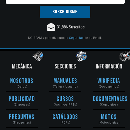
31,886 Suscritos
NO SPAM y garantizamos la
Seguridad
de su Email.
MECÁNICA
SECCIONES
INFORMACIÓN
Nosotros
Manuales
Wikipedia
(Datos)
(Taller y Usuario)
(Documentos)
Publicidad
Cursos
Documentales
(Empresas)
(Archivos PPTs)
(Completos)
Preguntas
Catálogos
Motos
(Frecuentes)
(PDFs)
(Motocicletas)