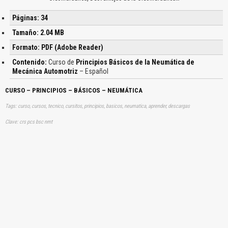
Páginas: 34
Tamaño: 2.04 MB
Formato: PDF (Adobe Reader)
Contenido:
Curso de
Principios Básicos de la Neumática de
Mecánica Automotriz
– Español
CURSO – PRINCIPIOS – BÁSICOS – NEUMÁTICA
Tags: curso, cursos, tecnico, cursitos, principios, basicos, neumatica, aprender, descargas
Clave: crs pcs bsc nmt