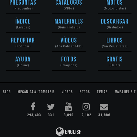
Preguntas
Catálogos
Motos
(Frecuentes)
(PDFs)
(Motocicletas)
Índice
Materiales
Descargar
(Enlaces)
(Guía Trabajo)
(Gratuitos)
Reportar
Vídeos
Libros
(Notificar)
(Alta Calidad FHD)
(Sin Registrarse)
Ayuda
Fotos
Gratis
(Online)
(Imágenes)
(Bajar)
Blog
Mecánica Automotriz
Vídeos
Fotos
Temas
Mapa del Sit
293,403
331
3,890
2,102
31,886
English