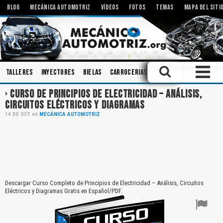
BLOG
MECÁNICA AUTOMOTRIZ
VÍDEOS
FOTOS
TEMAS
MAPA DEL SITI
Talleres
Inyectores
Bielas
Carrocerias
Componentes
Pisto
CURSO DE PRINCIPIOS DE ELECTRICIDAD – ANÁLISIS,
CIRCUITOS ELÉCTRICOS Y DIAGRAMAS
14
DE
OCT
en
MECÁNICA AUTOMOTRIZ
Descargar Curso Completo de Principios de Electricidad – Análisis, Circuitos
Eléctricos y Diagramas Gratis en Español/PDF.