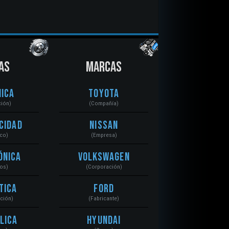
AS
MARCAS
ica
Toyota
ción)
(Compañía)
cidad
Nissan
ico)
(Empresa)
ónica
Volkswagen
tos)
(Corporación)
tica
Ford
ación)
(Fabricante)
lica
Hyundai