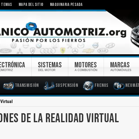
TEMAS
MAPA DEL SITIO
MAQUINARIA PESADA
ECTRÓNICA
SISTEMAS
MOTORES
MARCAS
OMOTRIZ
DEL MOTOR
A COMBUSTIÓN
AUTOMÓVILES
Transmisión
Suspensión
Frenos
Neumát
Virtual
ONES DE LA REALIDAD VIRTUAL