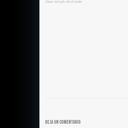
Clave: mnl pln rld vrt mctm
DEJA UN COMENTARIO