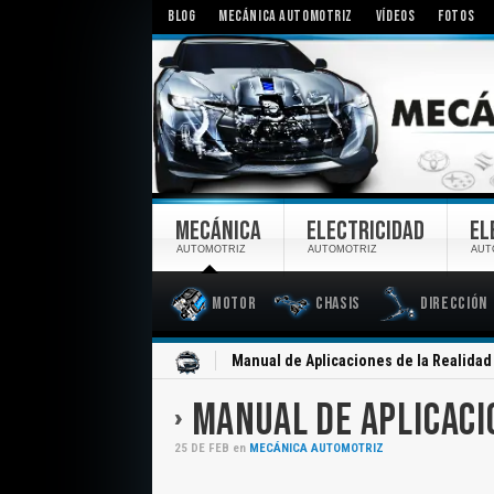
BLOG
MECÁNICA AUTOMOTRIZ
VÍDEOS
FOTOS
MECÁNICA
ELECTRICIDAD
EL
AUTOMOTRIZ
AUTOMOTRIZ
AUT
Motor
Chasis
Dirección
Inicio
Manual de Aplicaciones de la Realidad 
MANUAL DE APLICACI
25
DE
FEB
en
MECÁNICA AUTOMOTRIZ