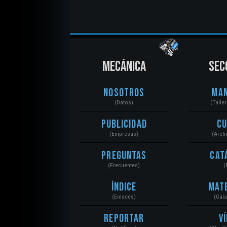
MECÁNICA
SEC
Nosotros
Ma
(Datos)
(Talle
Publicidad
C
(Empresas)
(Arch
Preguntas
Cat
(Frecuentes)
(
Índice
Mat
(Enlaces)
(Guí
Reportar
V