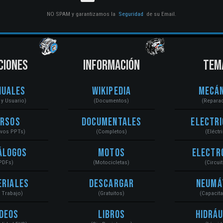
NO SPAM y garantizamos la
Seguridad
de su Email.
CIONES
INFORMACIÓN
TEM
nuales
Wikipedia
Mecán
r y Usuario)
(Documentos)
(Repara
ursos
Documentales
Electri
ivos PPTs)
(Completos)
(Eléctr
álogos
Motos
Electr
PDFs)
(Motocicletas)
(Circui
eriales
Descargar
Neumá
a Trabajo)
(Gratuitos)
(Capacit
ídeos
Libros
Hidráu