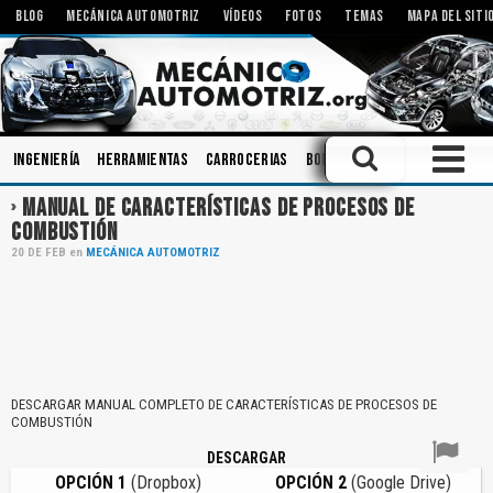
BLOG
MECÁNICA AUTOMOTRIZ
VÍDEOS
FOTOS
TEMAS
MAPA DEL SITI
Ingeniería
Herramientas
Carrocerias
Bombas
Pistones
Modifi
MANUAL DE CARACTERÍSTICAS DE PROCESOS DE
COMBUSTIÓN
20
DE
FEB
en
MECÁNICA AUTOMOTRIZ
DESCARGAR MANUAL COMPLETO DE CARACTERÍSTICAS DE PROCESOS DE
COMBUSTIÓN
DESCARGAR
OPCIÓN 1
(Dropbox)
OPCIÓN 2
(Google Drive)