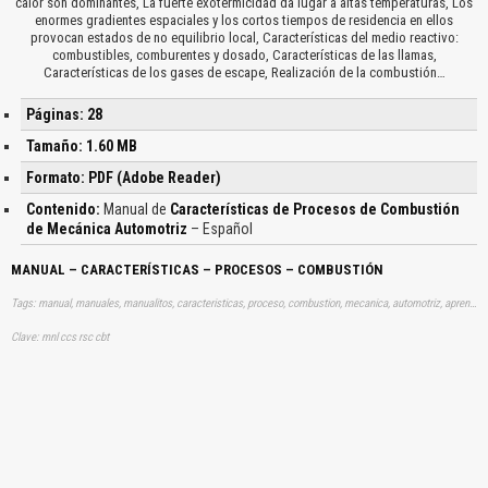
calor son dominantes, La fuerte exotermicidad da lugar a altas temperaturas, Los
enormes gradientes espaciales y los cortos tiempos de residencia en ellos
provocan estados de no equilibrio local, Características del medio reactivo:
combustibles, comburentes y dosado, Características de las llamas,
Características de los gases de escape, Realización de la combustión…
Páginas: 28
Tamaño: 1.60 MB
Formato: PDF (Adobe Reader)
Contenido:
Manual de
Características de Procesos de Combustión
de Mecánica Automotriz
– Español
MANUAL – CARACTERÍSTICAS – PROCESOS – COMBUSTIÓN
Tags: manual, manuales, manualitos, caracteristicas, proceso, combustion, mecanica, automotriz, aprender, descargas
Clave: mnl ccs rsc cbt