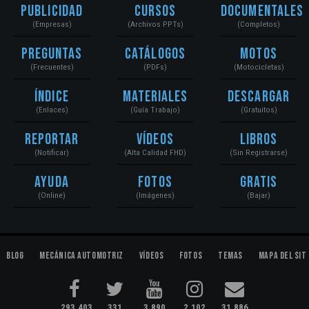
Publicidad
Cursos
Documentales
(Empresas)
(Archivos PPTs)
(Completos)
Preguntas
Catálogos
Motos
(Frecuentes)
(PDFs)
(Motocicletas)
Índice
Materiales
Descargar
(Enlaces)
(Guía Trabajo)
(Gratuitos)
Reportar
Vídeos
Libros
(Notificar)
(Alta Calidad FHD)
(Sin Registrarse)
Ayuda
Fotos
Gratis
(Online)
(Imágenes)
(Bajar)
Blog
Mecánica Automotriz
Vídeos
Fotos
Temas
Mapa del Sit
293,403
331
3,890
2,102
31,886