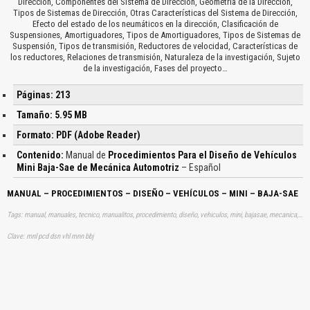
Dirección, Componentes del Sistema de Dirección, Geometría de la Dirección,
Tipos de Sistemas de Dirección, Otras Características del Sistema de Dirección,
Efecto del estado de los neumáticos en la dirección, Clasificación de
Suspensiones, Amortiguadores, Tipos de Amortiguadores, Tipos de Sistemas de
Suspensión, Tipos de transmisión, Reductores de velocidad, Características de
los reductores, Relaciones de transmisión, Naturaleza de la investigación, Sujeto
de la investigación, Fases del proyecto…
Páginas: 213
Tamaño: 5.95 MB
Formato: PDF (Adobe Reader)
Contenido:
Manual de
Procedimientos Para el Diseño de Vehículos
Mini Baja-Sae de Mecánica Automotriz
– Español
MANUAL – PROCEDIMIENTOS – DISEÑO – VEHÍCULOS – MINI – BAJA-SAE
Tags: manual, manuales, tecnico, manualitos, procedimiento, diseño, vehiculos, mini, bajasae, mecanica, automotriz, aprender, descargas
Clave: mnl pcd dsn vhl mnn bbj