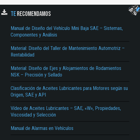
TE
RECOMENDAMOS
Manual de Diseño del Vehículo Mini Baja SAE – Sistemas,
Componentes y Análisis
Material: Diseño del Taller de Mantenimiento Automotriz –
Rentabilidad
El Título es incorrecto según el contenido.
Material: Diseño de Ejes y Alojamientos de Rodamientos
NSK – Precisión y Sellado
Texto o Imagen de portada son erróneos.
Clasificación de Aceites Lubricantes para Motores según su
No carga o no se visualiza el contenido.
Origen, SAE y API
Reportar otro tipo de error...
Vídeo de Aceites Lubricantes – SAE, «W», Propiedades,
Viscosidad y Selección
Manual de Alarmas en Vehículos