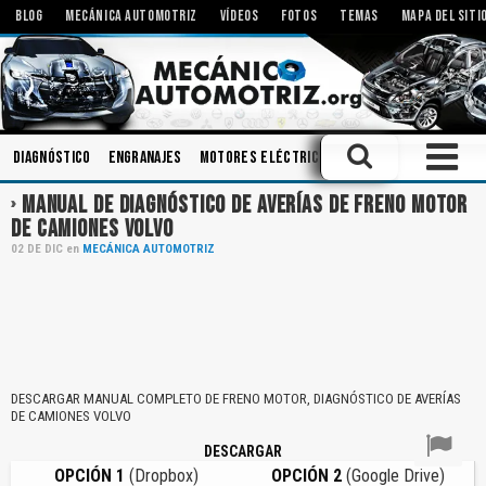
BLOG
MECÁNICA AUTOMOTRIZ
VÍDEOS
FOTOS
TEMAS
MAPA DEL SITI
Diagnóstico
Engranajes
Motores Eléctricos
Inyectores
Amort
MANUAL DE DIAGNÓSTICO DE AVERÍAS DE FRENO MOTOR
DE CAMIONES VOLVO
02
DE
DIC
en
MECÁNICA AUTOMOTRIZ
DESCARGAR MANUAL COMPLETO DE FRENO MOTOR, DIAGNÓSTICO DE AVERÍAS
DE CAMIONES VOLVO
DESCARGAR
OPCIÓN 1
(Dropbox)
OPCIÓN 2
(Google Drive)