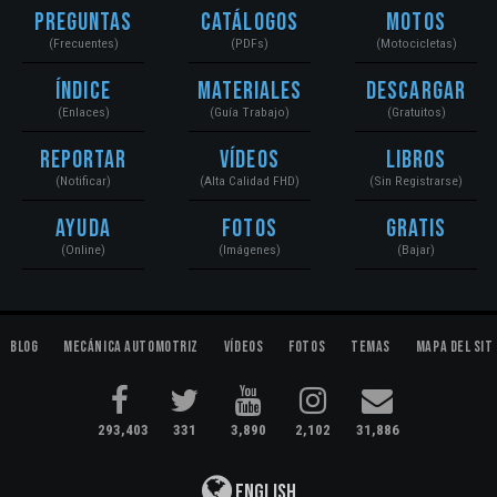
Preguntas
Catálogos
Motos
(Frecuentes)
(PDFs)
(Motocicletas)
Índice
Materiales
Descargar
(Enlaces)
(Guía Trabajo)
(Gratuitos)
Reportar
Vídeos
Libros
(Notificar)
(Alta Calidad FHD)
(Sin Registrarse)
Ayuda
Fotos
Gratis
(Online)
(Imágenes)
(Bajar)
Blog
Mecánica Automotriz
Vídeos
Fotos
Temas
Mapa del Sit
293,403
331
3,890
2,102
31,886
English