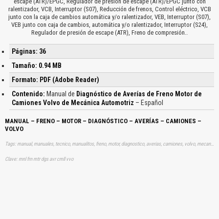
escape (ATR)/EPGC, Regulador de presión de escape (ATR)/EPGC junto con
ralentizador, VCB, Interruptor (S07), Reducción de frenos, Control eléctrico, VCB
junto con la caja de cambios automática y/o ralentizador, VEB, Interruptor (S07),
VEB junto con caja de cambios, automática y/o ralentizador, Interruptor (S24),
Regulador de presión de escape (ATR), Freno de compresión..
Páginas: 36
Tamaño: 0.94 MB
Formato: PDF (Adobe Reader)
Contenido:
Manual de
Diagnóstico de Averías de Freno Motor de
Camiones Volvo de Mecánica Automotriz
– Español
MANUAL – FRENO – MOTOR – DIAGNÓSTICO – AVERÍAS – CAMIONES –
VOLVO
Tags: manual, manuales, tecnico, manualitos, freno, motor, diagnostico, averias, camiones, volvo, mecanica, automotriz, aprender, descargas
Clave: mnl frn mtr dgs avr cmll vvo