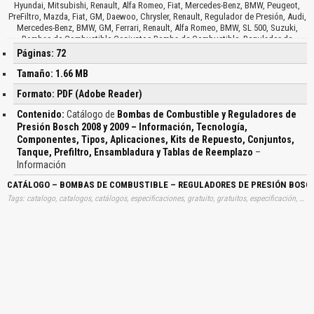
Hyundai, Mitsubishi, Renault, Alfa Romeo, Fiat, Mercedes-Benz, BMW, Peugeot,
PreFiltro, Mazda, Fiat, GM, Daewoo, Chrysler, Renault, Regulador de Presión, Audi,
Mercedes-Benz, BMW, GM, Ferrari, Renault, Alfa Romeo, BMW, SL 500, Suzuki,
Bombas de Combustible Conjuntos Bomba de Combustible, Regulador de
Presión, Kits de Repuesto, Presión de Prueba, Caudal en la Presión de Prueba,
Páginas: 72
Conector Eléctrico, Tubo de Salida, Pico Liso, Pico Estriado, Diagnósticos y Piezas
de Recambio Bosch…
Tamaño: 1.66 MB
Formato: PDF (Adobe Reader)
Contenido:
Catálogo de
Bombas de Combustible y Reguladores de
Presión Bosch 2008 y 2009 – Información, Tecnología,
Componentes, Tipos, Aplicaciones, Kits de Repuesto, Conjuntos,
Tanque, Prefiltro, Ensambladura y Tablas de Reemplazo
–
Información
CATÁLOGO – BOMBAS DE COMBUSTIBLE – REGULADORES DE PRESIÓN BOSCH
Tags: catalogo, catalogos, catálogos, especificaciones, gratuito, gratuitos, especificación, detalles, datos, técnicos, información, dimensiones, características, caracteristicas, datos, gratis, bombas, combustibles, reguladores, presiones, bosch, informaciones, tecnologias, componentes, tipos, aplicaciones, kits, repuestos, conjuntos, tanques, prefiltros, ensambladuras, tablas, reemplazos, aprender, descargas