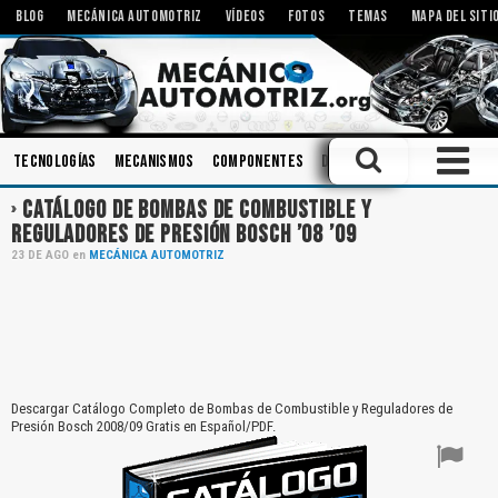
BLOG
MECÁNICA AUTOMOTRIZ
VÍDEOS
FOTOS
TEMAS
MAPA DEL SITI
Tecnologías
Mecanismos
Componentes
Diagnóstico
Amortiguad
CATÁLOGO DE BOMBAS DE COMBUSTIBLE Y
REGULADORES DE PRESIÓN BOSCH ’08 ’09
23
DE
AGO
en
MECÁNICA AUTOMOTRIZ
Descargar Catálogo Completo de Bombas de Combustible y Reguladores de
Presión Bosch 2008/09 Gratis en Español/PDF.