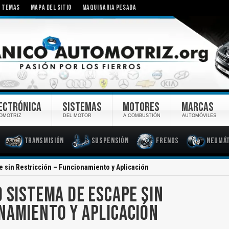
TEMAS
MAPA DEL SITIO
MAQUINARIA PESADA
ECTRÓNICA
SISTEMAS
MOTORES
MARCAS
OMOTRIZ
DEL MOTOR
A COMBUSTIÓN
AUTOMÓVILES
Transmisión
Suspensión
Frenos
Neumát
 sin Restricción – Funcionamiento y Aplicación
O SISTEMA DE ESCAPE SIN
ONAMIENTO Y APLICACIÓN