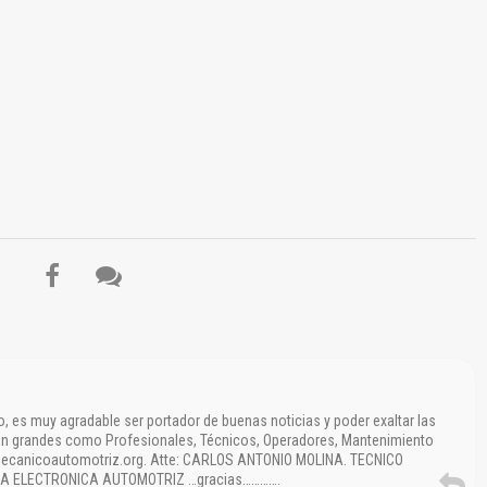
El Título es incorrecto según el contenido.
Texto o Imagen de portada son erróneos.
No carga o no se visualiza el contenido.
Reportar otro tipo de error...
, es muy agradable ser portador de buenas noticias y poder exaltar las
n grandes como Profesionales, Técnicos, Operadores, Mantenimiento
 mecanicoautomotriz.org. Atte: CARLOS ANTONIO MOLINA. TECNICO
A ELECTRONICA AUTOMOTRIZ …gracias………….