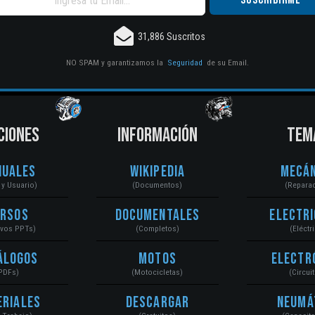
31,886 Suscritos
NO SPAM y garantizamos la
Seguridad
de su Email.
CIONES
INFORMACIÓN
TEM
nuales
Wikipedia
Mecán
r y Usuario)
(Documentos)
(Repara
ursos
Documentales
Electri
ivos PPTs)
(Completos)
(Eléctr
álogos
Motos
Electr
PDFs)
(Motocicletas)
(Circui
eriales
Descargar
Neumá