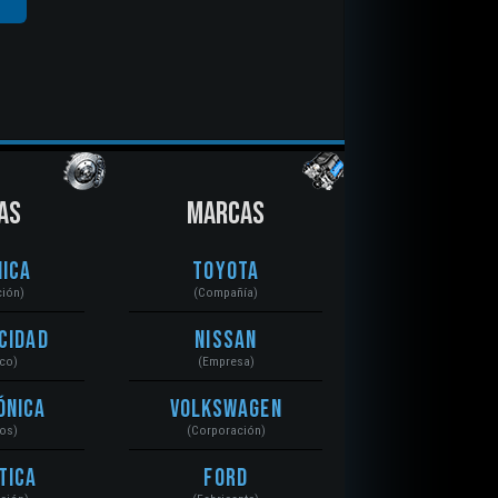
AS
MARCAS
ica
Toyota
ción)
(Compañía)
cidad
Nissan
ico)
(Empresa)
ónica
Volkswagen
tos)
(Corporación)
tica
Ford