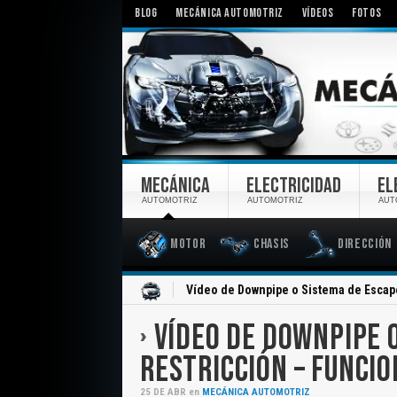
BLOG
MECÁNICA AUTOMOTRIZ
VÍDEOS
FOTOS
MECÁNICA
ELECTRICIDAD
EL
AUTOMOTRIZ
AUTOMOTRIZ
AUT
Motor
Chasis
Dirección
Inicio
Vídeo de Downpipe o Sistema de Escape
VÍDEO DE DOWNPIPE 
RESTRICCIÓN – FUNCI
25
DE
ABR
en
MECÁNICA AUTOMOTRIZ