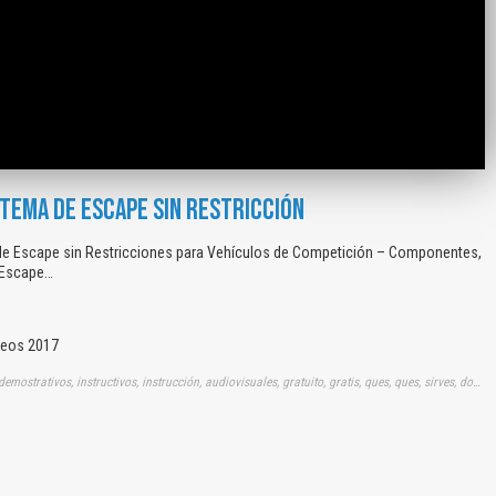
STEMA DE ESCAPE SIN RESTRICCIÓN
de Escape sin Restricciones para Vehículos de Competición – Componentes,
 Escape…
deos 2017
Tags: videos, vídeos, videitos, audios, visuales, demostración, demostrativos, instructivos, instrucción, audiovisuales, gratuito, gratis, ques, ques, sirves, downpipes, sistemas, escapes, restricciones, vehiculos, competiciones, componentes, funcionamientos, aplicaciones, flujos, gases, escapes, youtube