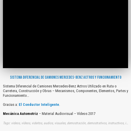
SISTEMA DIFERENCIAL DE CAMIONES MERCEDES-BENZ ACTROS Y FUNCIONAMIENTO
Sistema Diferencial de Camiones Mercedes-Benz Actros Utilizado en Ruta o
Carretera, Construcción y Obras – Mecanismos, Componentes, Elementos, Partes y
Funcionamiento…
Gracias a:
El Conductor Inteligente
.
Mecánica Automotriz
– Material Audiovisual – Vídeos 2017
Tags: videos, vídeos, videitos, audios, visuales, demostración, demostrativos, instructivos, instrucción, audiovisuales, gratuito, gratis, sistemas, diferenciales, camiones, mercedes, benz, actros, utilizados, rutas, carreteras, construcciones, obras, mecanismos, componentes, elementos, partes, funcionamientos, youtube