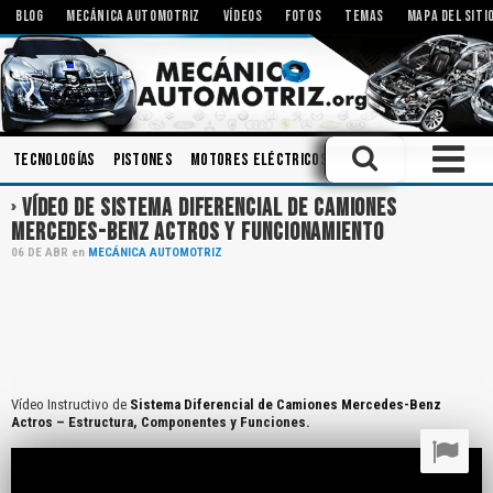
BLOG
MECÁNICA AUTOMOTRIZ
VÍDEOS
FOTOS
TEMAS
MAPA DEL SITI
Tecnologías
Pistones
Motores Eléctricos
Amortiguadores
In
VÍDEO DE SISTEMA DIFERENCIAL DE CAMIONES
MERCEDES-BENZ ACTROS Y FUNCIONAMIENTO
06
DE
ABR
en
MECÁNICA AUTOMOTRIZ
Vídeo Instructivo de
Sistema Diferencial de Camiones Mercedes-Benz
Actros – Estructura, Componentes y Funciones.