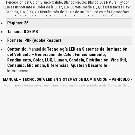
Percepción del Color, Blanco Cálido, Blanco Neutro, Blanco Luz Natural, ¿y por
Qué es Importante el Color de la Luz?, Lux Lumen Candela, ¿Qué Diferencias Hay?,
Candela, Lux (LX), ¿la Distribución de la Luz de un Faro Led es más Homogénea
que la de Uno Halógeno?, Distribución de la Luz, ¿Cuál es la Vida Útil de los
Leds?, Lámpara Incandescente, Halógena, Lámpara de Ahorro Energético, Tubo
Páginas: 36
Fluorescente, Led, ¿Cuál es la Eficiencia Energética de los Leds?, Halógeno, ¿en
Qué Sectores Merece la Pena Usar Leds?, Rentables en Todos los Sectores,
Tamaño: 8.86 MB
¿Cómo se Puede Cambiar Fácilmente de Tecnología Halógena a Led?, ¿y Qué Debe
Formato: PDF (Adobe Reader)
Tenerse en Cuenta?, ¿Cómo se Ajusta Correctamente un Faro Led?, ¿Ha Llegado a
su Fin el Desarrollo de la Tecnología Led?, App Addlight para Móviles, App
Contenido:
Manual de
Tecnología LED en Sistemas de Iluminación
Worklights para Móviles, Led de Hella, Página Web Camión, Página Web
del Vehículo – Generación de Calor, Funcionamiento,
Agricultura, Eliver, La Herramienta para Comparar la Iluminación…
Rendimiento, Color, LUX, Lumen, Candela, Distribución, Vida Útil,
Consumo, Eficiencia, Diferencias, Ajustes y Desarrollo
–
Información
MANUAL – TECNOLOGÍA LED EN SISTEMAS DE ILUMINACIÓN – VEHÍCULO – G
Tags: manual, instrucciones, manuales, libros, instrucción, gratuito, gratuitos, capacitación, entrenamiento, capacitaciones, información, datos, gratis, descargar, guías, guias, tecnologias, led, sistemas, iluminaciones, vehiculos, generaciones, calores, funcionamientos, rendimientos, colores, lux, lumen, candelas, distribuciones, vidas, util, consumos, eficiencias, diferencias, ajustes, desarrollos, aprender, descargas