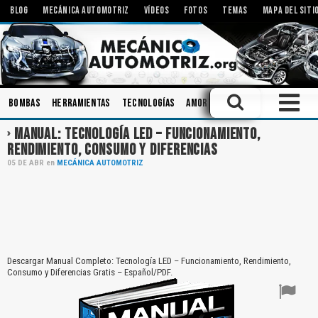
BLOG
MECÁNICA AUTOMOTRIZ
VÍDEOS
FOTOS
TEMAS
MAPA DEL SITI
Bombas
Herramientas
Tecnologías
Amortiguadores
Engranajes
MANUAL: TECNOLOGÍA LED – FUNCIONAMIENTO,
RENDIMIENTO, CONSUMO Y DIFERENCIAS
05
DE
ABR
en
MECÁNICA AUTOMOTRIZ
Descargar Manual Completo: Tecnología LED – Funcionamiento, Rendimiento,
Consumo y Diferencias Gratis – Español/PDF.