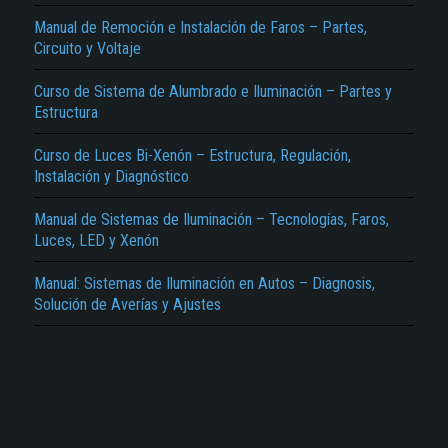
Manual de Remoción e Instalación de Faros – Partes,
Circuito y Voltaje
Curso de Sistema de Alumbrado e Iluminación – Partes y
Estructura
Curso de Luces Bi-Xenón – Estructura, Regulación,
El Título es incorrecto según el contenido.
Instalación y Diagnóstico
Texto o Imagen de portada son erróneos.
Manual de Sistemas de Iluminación – Tecnologías, Faros,
No carga o no se visualiza el contenido.
Luces, LED y Xenón
Reportar otro tipo de error...
Manual: Sistemas de Iluminación en Autos – Diagnosis,
Solución de Averías y Ajustes