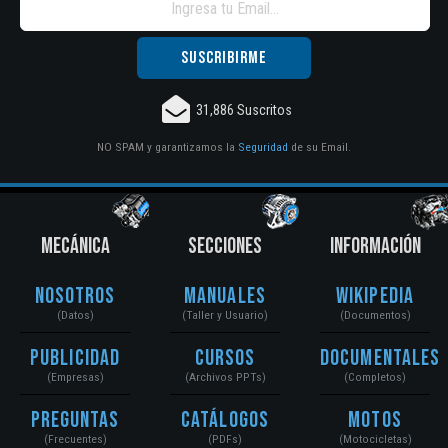
31,886 Suscritos
NO SPAM y garantizamos la
Seguridad
de su Email.
MECÁNICA
SECCIONES
INFORMACIÓN
Nosotros
Manuales
Wikipedia
(Datos)
(Taller y Usuario)
(Documentos)
Publicidad
Cursos
Documentales
(Empresas)
(Archivos PPTs)
(Completos)
Preguntas
Catálogos
Motos
(Frecuentes)
(PDFs)
(Motocicletas)