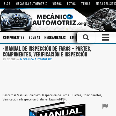
BLOG
MECÁNICA AUTOMOTRIZ
VÍDEOS
FOTOS
TEMAS
MAPA DEL SITI
Componentes
Bombas
Herramientas
Embrague
Tecnologías
M
MANUAL DE INSPECCIÓN DE FAROS – PARTES,
COMPONENTES, VERIFICACIÓN E INSPECCIÓN
25
DE
ENE
en
MECÁNICA AUTOMOTRIZ
Descargar Manual Completo: Inspección de Faros – Partes, Componentes,
Verificación e Inspección Gratis en Español/PDF.