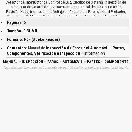
Conector del Interruptor de Control de Luz, Circuito de Sistema, Inspección del
Interruptor de Control de Luz, Interruptor de Control de Luz a la Posición,
Posición Head, Inspección del Voltaje de Circuito del Faro, Ajuste el Probador,
Conecte los Cables del Probador, Foco Bajo, Foco Alto, Voltaje de la Batería…
Páginas: 6
Tamaño: 0.31 MB
Formato: PDF (Adobe Reader)
Contenido:
Manual de
Inspección de Faros del Automóvil – Partes,
Componentes, Verificación e Inspección
– Información
MANUAL – INSPECCIÓN – FAROS – AUTOMÓVIL – PARTES – COMPONENTES 
Tags: manual, manuales, instrucciones, libros, instrucción, gratuito, gratuitos, luces, luz, iluminaciones, verificaciones, inspecciones, aprender, descargas