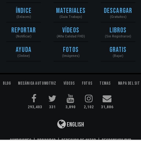
Índice
Materiales
Descargar
(Enlaces)
(Guía Trabajo)
(Gratuitos)
Reportar
Vídeos
Libros
(Notificar)
(Alta Calidad FHD)
(Sin Registrarse)
Ayuda
Fotos
Gratis
(Online)
(Imágenes)
(Bajar)
Blog
Mecánica Automotriz
Vídeos
Fotos
Temas
Mapa del Sit
293,403
331
3,890
2,102
31,886
English
Condiciones
|
Privacidad
|
Derechos de Autor
|
Responsabilidad