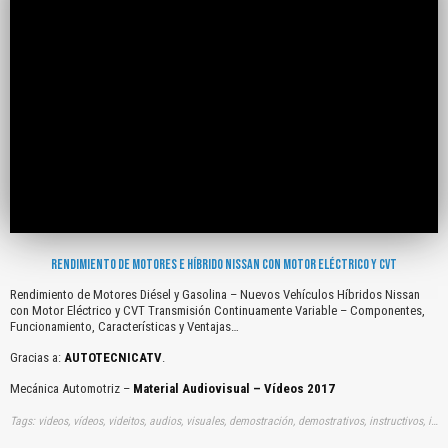
RENDIMIENTO DE MOTORES E HÍBRIDO NISSAN CON MOTOR ELÉCTRICO Y CVT
Rendimiento de Motores Diésel y Gasolina – Nuevos Vehículos Híbridos Nissan
con Motor Eléctrico y CVT Transmisión Continuamente Variable – Componentes,
Funcionamiento, Características y Ventajas…
Gracias a:
AUTOTECNICATV
.
Mecánica Automotriz –
Material Audiovisual – Vídeos 2017
Tags: videos, vídeos, videitos, audios, visuales, demostración, demostrativos, instructivos, instrucción, audiovisuales, gratuito, gratis, rendimientos, motores, diesel, gasolinas, nuevos, vehiculos, hibridos, nissan, motores, electricos, cvt, híbridos, híbridas, hibridos, hibridas, transmisiones, continuamentes, variables, componentes, funcionamientos, caracteristicas, ventajas, youtube