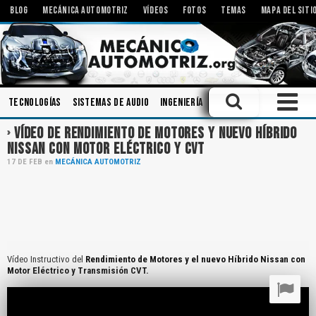
BLOG
MECÁNICA AUTOMOTRIZ
VÍDEOS
FOTOS
TEMAS
MAPA DEL SITI
Tecnologías
Sistemas de Audio
Ingeniería
Mecanismos
Engranaj
VÍDEO DE RENDIMIENTO DE MOTORES Y NUEVO HÍBRIDO
NISSAN CON MOTOR ELÉCTRICO Y CVT
17
DE
FEB
en
MECÁNICA AUTOMOTRIZ
Vídeo Instructivo del
Rendimiento de Motores y el nuevo Híbrido Nissan con
Motor Eléctrico y Transmisión CVT.