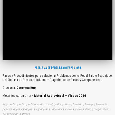
PROBLEMA DE PEDAL BAJO O ESPONJOSO
Pasos y Procedimientos para solucionar Problemas con el Pedal Bajo o Esponjoso
del Sistema de Frenos Hidráulico – Diagnóstico de Partes y Componentes…
Gracias a:
Dacomsa Kuo
.
Mecánica Automotriz –
Material Audiovisual – Vídeos 2016
Tags: videos, vídeos, videito, audio, visual, gratis, gratuito, frenados, frenajes, frenando,
pedales, bajos, esponjosos, esponjosas, soluciones, averias, averías, daños, diagnósticos,
diagnosticos, sistemas