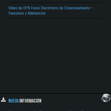
Vídeo de EPB Freno Electrónico de Estacionamiento –
El Título es incorrecto según el contenido.
Funciones y Mantención
Texto o Imagen de portada son erróneos.
No carga o no se visualiza el contenido.
Reportar otro tipo de error...
NUEVA
INFORMACIÓN