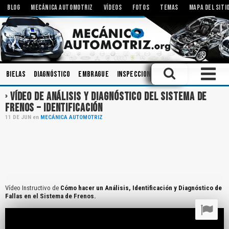
BLOG
MECÁNICA AUTOMOTRIZ
VÍDEOS
FOTOS
TEMAS
MAPA DEL SITI
Bielas
Diagnóstico
Embrague
Inspecciones
Amortiguadores
B
VÍDEO DE ANÁLISIS Y DIAGNÓSTICO DEL SISTEMA DE
FRENOS – IDENTIFICACIÓN
11
DE
JUN
en
MECÁNICA AUTOMOTRIZ
Vídeo Instructivo de
Cómo hacer un Análisis, Identificación y Diagnóstico de
Fallas en el Sistema de Frenos.