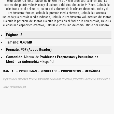
enunciado, Un motor Diesel de un Golf IV de 4 cilindros sobrealimentado, La
carrera del pistón vale 84 mm y el diámetro del émbolo es de 84,7 mm, Calcula la
cilindrada total del motor, calcula el volumen de la cámara de combustión y el
rendimiento térmico, calcula la presión media efectiva, Calcula la Potencia
indicada y la presión media indicada, Calcula el rendimiento volumétrico del motor,
Calcula la potencia del motor, Calcula la presión al final de la compresión, Calcula
el consumo específico efectivo, Calcula el consumo de combustible por cilindro…
Páginas: 3
Tamaño: 0.43 MB
Formato: PDF (Adobe Reader)
Contenido:
Manual de
Problemas Propuestos y Resueltos de
Mecánica Automotríz
– Español
MANUAL – PROBLEMAS – RESUELTOS – PROPUESTOS – MECÁNICA
Tags: manual, manuales, tecnico, manualitos, problemas, resueltos, propuestos, mecanica, automotriz, aprender, descargas
Clave: mnl pbm rst ppt