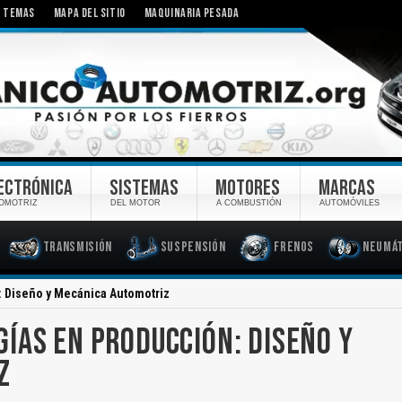
TEMAS
MAPA DEL SITIO
MAQUINARIA PESADA
ECTRÓNICA
SISTEMAS
MOTORES
MARCAS
OMOTRIZ
DEL MOTOR
A COMBUSTIÓN
AUTOMÓVILES
Transmisión
Suspensión
Frenos
Neumát
 Diseño y Mecánica Automotriz
ÍAS EN PRODUCCIÓN: DISEÑO Y
Z