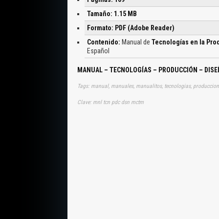
Tamaño: 1.15 MB
Formato: PDF (Adobe Reader)
Contenido:
Manual de
Tecnologías en la Pro
Español
MANUAL – TECNOLOGÍAS – PRODUCCIÓN – DISE
Tags: manual, manuales, manualitos, tecnologias, produccion,
Clave: mnl tcn pdc dsn mctm