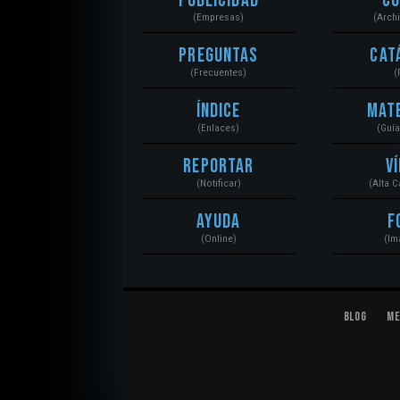
Publicidad
C
(Empresas)
(Arch
Preguntas
Cat
(Frecuentes)
(
Índice
Mat
(Enlaces)
(Guí
Reportar
V
(Notificar)
(Alta 
Ayuda
F
(Online)
(Im
Blog
Me