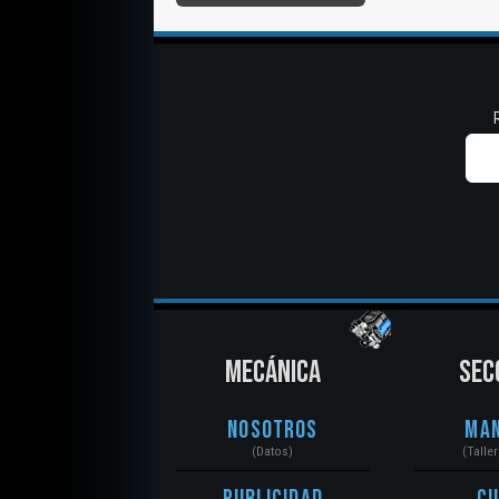
MECÁNICA
SEC
Nosotros
Ma
(Datos)
(Talle