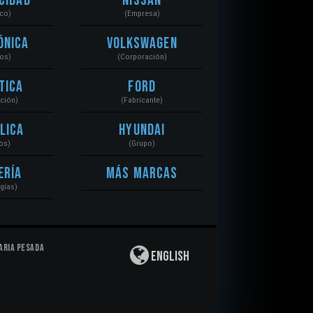
cidad
Nissan
ico)
(Empresa)
ónica
Volkswagen
tos)
(Corporación)
tica
Ford
ación)
(Fabricante)
lica
Hyundai
os)
(Grupo)
ería
Más Marcas
gías)
aria Pesada
English