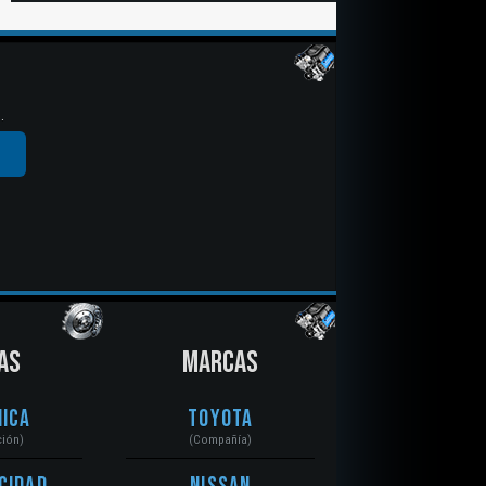
.
AS
MARCAS
ica
Toyota
ción)
(Compañía)