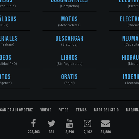
ursos
Documentales
Electri
ivos PPTs)
(Completos)
(Eléctr
álogos
Motos
Electr
PDFs)
(Motocicletas)
(Circui
eriales
Descargar
Neumá
a Trabajo)
(Gratuitos)
(Capacit
ídeos
Libros
Hidráu
Calidad FHD)
(Sin Registrarse)
(Líquid
otos
Gratis
Ingeni
ágenes)
(Bajar)
(Tecnolo
cánica Automotriz
Vídeos
Fotos
Temas
Mapa del Sitio
Maquin
293,403
331
3,890
2,102
31,886