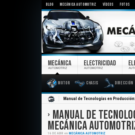
BLOG
MECÁNICA AUTOMOTRIZ
VÍDEOS
FOTOS
MECÁNICA
ELECTRICIDAD
EL
AUTOMOTRIZ
AUTOMOTRIZ
AUT
Motor
Chasis
Dirección
Inicio
Manual de Tecnologías en Producción:
MANUAL DE TECNOLOG
MECÁNICA AUTOMOTRI
16
DE
ABR
en
MECÁNICA AUTOMOTRIZ