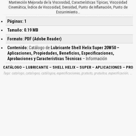
Mantención Mejorada de la Viscosidad, Características Típicas, Viscosidad
Cinemática, Índice de Viscosidad, Densidad, Punto de Inflamación, Punto de
Escurrimiento…
Páginas: 1
Tamaño: 0.19 MB
Formato: PDF (Adobe Reader)
Contenido:
Catálogo de
Lubricante Shell Helix Super 20W50 –
Aplicaciones, Propiedades, Beneficios, Especificaciones,
Aprobaciones y Características Técnicas
– Información
CATÁLOGO – LUBRICANTE – SHELL HELIX – SUPER – APLICACIONES – PRO
Tags: catalogo, catalogos, catálogos, especificaciones, gratuito, gratuitos, especificación, detalles, datos, técnicos, información, dimensiones, características, caracteristicas, datos, gratis, descargar, vehículo, vehículos, coche, coches, automotriz, aceites, 20w50, lubricantes, shell aprender, descargas