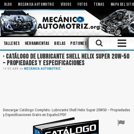
BLOG
MECÁNICA AUTOMOTRIZ
VÍDEOS
FOTOS
TEMAS
MAPA DEL SITI
Talleres
Herramientas
Bielas
Pistones
Motores Eléctricos
CATÁLOGO DE LUBRICANTE SHELL HELIX SUPER 20W-50
– PROPIEDADES Y ESPECIFICACIONES
14
DE
ABR
en
MECÁNICA AUTOMOTRIZ
Descargar Catálogo Completo: Lubricante Shell Helix Super 20W50 – Propiedades
y Especificaciones Gratis en Español/PDF.