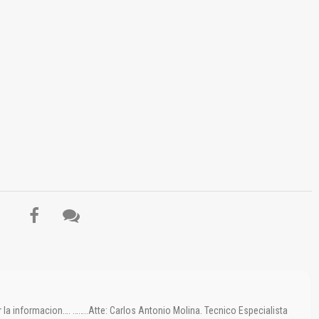
El Título es incorrecto según el contenido.
Texto o Imagen de portada son erróneos.
No carga o no se visualiza el contenido.
Reportar otro tipo de error...
 la informacion…. ……..Atte: Carlos Antonio Molina. Tecnico Especialista