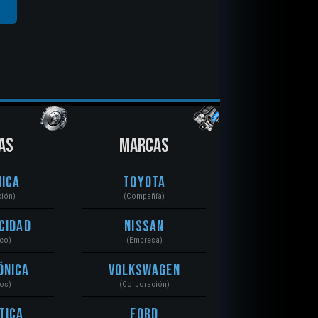
AS
MARCAS
ica
Toyota
ción)
(Compañía)
cidad
Nissan
ico)
(Empresa)
ónica
Volkswagen
tos)
(Corporación)
tica
Ford