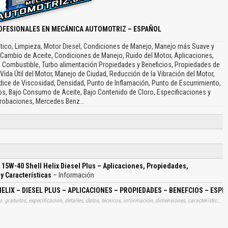
OFESIONALES EN MECÁNICA AUTOMOTRIZ – ESPAÑOL
tético, Limpieza, Motor Diesel, Condiciones de Manejo, Manejo más Suave y
 Cambio de Aceite, Condiciones de Manejo, Ruido del Motor, Aplicaciones,
, Combustible, Turbo alimentación Propiedades y Beneficios, Propiedades de
ida Útil del Motor, Manejo de Ciudad, Reducción de la Vibración del Motor,
ndice de Viscosidad, Densidad, Punto de Inflamación, Punto de Escurrimiento,
s, Bajo Consumo de Aceite, Bajo Contenido de Cloro, Especificaciones y
robaciones, Mercedes Benz…
 15W-40 Shell Helix Diesel Plus – Aplicaciones, Propiedades,
y Características
– Información
HELIX – DIESEL PLUS – APLICACIONES – PROPIEDADES – BENEFCIOS – ESP
Tags: catalogo, catalogos, catálogos, especificaciones, gratuito, gratuitos, especificación, detalles, datos, técnicos, información, dimensiones, características, caracteristicas, datos, gratis, descargar, vehículo, vehículos, coche, coches, automotriz, aceites, 15w40, aprender, descargas