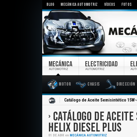
BLOG
MECÁNICA AUTOMOTRIZ
VÍDEOS
FOTOS
MECÁNICA
ELECTRICIDAD
EL
AUTOMOTRIZ
AUTOMOTRIZ
AUT
Motor
Chasis
Dirección
Inicio
Catálogo de Aceite Semisintético 15W-4
CATÁLOGO DE ACEITE
HELIX DIESEL PLUS
01
DE
ABR
en
MECÁNICA AUTOMOTRIZ