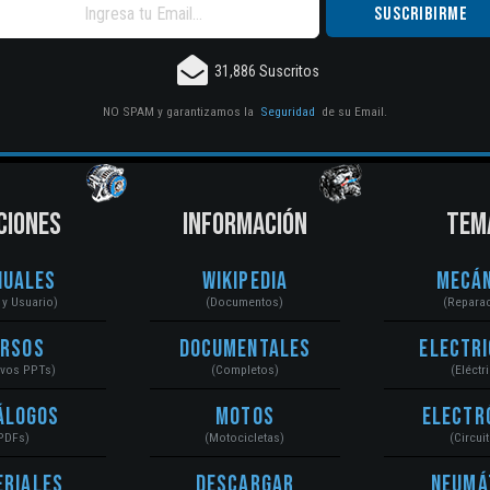
31,886 Suscritos
NO SPAM y garantizamos la
Seguridad
de su Email.
CIONES
INFORMACIÓN
TEM
nuales
Wikipedia
Mecán
r y Usuario)
(Documentos)
(Repara
ursos
Documentales
Electri
ivos PPTs)
(Completos)
(Eléctr
álogos
Motos
Electr
PDFs)
(Motocicletas)
(Circui
eriales
Descargar
Neumá