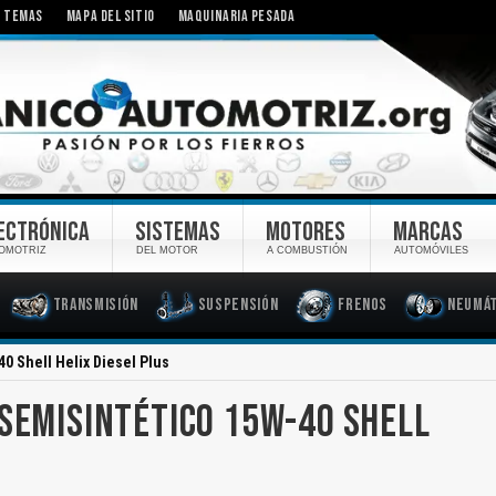
TEMAS
MAPA DEL SITIO
MAQUINARIA PESADA
ECTRÓNICA
SISTEMAS
MOTORES
MARCAS
OMOTRIZ
DEL MOTOR
A COMBUSTIÓN
AUTOMÓVILES
Transmisión
Suspensión
Frenos
Neumát
0 Shell Helix Diesel Plus
 SEMISINTÉTICO 15W-40 SHELL