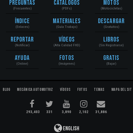
Preguntas
Catálogos
Motos
(Frecuentes)
(PDFs)
(Motocicletas)
Índice
Materiales
Descargar
(Enlaces)
(Guía Trabajo)
(Gratuitos)
Reportar
Vídeos
Libros
(Notificar)
(Alta Calidad FHD)
(Sin Registrarse)
Ayuda
Fotos
Gratis
(Online)
(Imágenes)
(Bajar)
Blog
Mecánica Automotriz
Vídeos
Fotos
Temas
Mapa del Sit
293,403
331
3,890
2,102
31,886
English