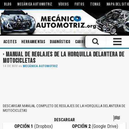
BLOG
MECÁNICA AUTOMOTRIZ
VÍDEOS
FOTOS
TEMAS
MAPA DEL SITI
Aceites
Herramientas
Diagnóstico
Carrocerias
Engranajes
I
MANUAL DE REGLAJES DE LA HORQUILLA DELANTERA DE
MOTOCICLETAS
14
DE
NOV
en
MECÁNICA AUTOMOTRIZ
DESCARGAR MANUAL COMPLETO DE REGLAJES DE LA HORQUILLA DELANTERA DE
MOTOCICLETAS
DESCARGAR
OPCIÓN 1
(Dropbox)
OPCIÓN 2
(Google Drive)