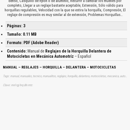
denso, Casquillo de nylon o de aluminio, Recurrir a cambiar los muelles por
completo, Llegar a un reglaje bastante aceptable, Extensión, Sólo válido para
horquillas regulables, Velocidad con la que se estira la horquilla, Compresión, El
reglaje de compresión es muy similar al de extensión, Problemas Horquillas…
Páginas: 3
Tamaño: 0.11 MB
Formato: PDF (Adobe Reader)
Contenido:
Manual de
Reglajes de la Horquilla Delantera de
Motocicletas en Mecánica Automotríz
– Español
MANUAL – REGLAJES – HORQUILLA – DELANTERA – MOTOCICLETAS
Tags: manual, manuales, tecnico, manualitos, reglajes, horquilla, delantera, motocicletas, mecanica, automotriz, aprender, descargas
Clave: mnl rgj hrq dln mtc