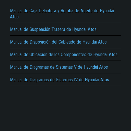
Manual de Caja Delantera y Bomba de Aceite de Hyundai
Atos
Manual de Suspensión Trasera de Hyundai Atos
Manual de Disposición del Cableado de Hyundai Atos
El Título es incorrecto según el contenido.
Texto o Imagen de portada son erróneos.
Manual de Ubicación de los Componentes de Hyundai Atos
No carga o no se visualiza el contenido.
Manual de Diagramas de Sistemas V de Hyundai Atos
Reportar otro tipo de error...
Manual de Diagramas de Sistemas IV de Hyundai Atos