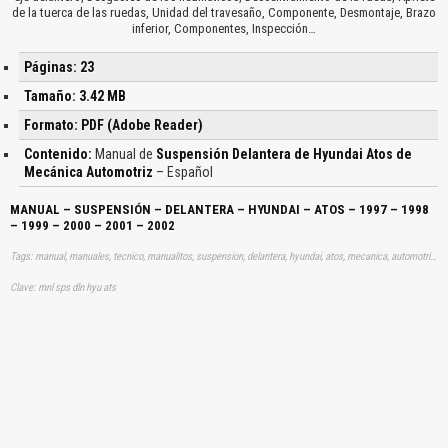
de la tuerca de las ruedas, Unidad del travesaño, Componente, Desmontaje, Brazo
inferior, Componentes, Inspección…
Páginas: 23
Tamaño: 3.42 MB
Formato: PDF (Adobe Reader)
Contenido:
Manual de
Suspensión Delantera de Hyundai Atos de
Mecánica Automotriz
– Español
MANUAL – SUSPENSIÓN – DELANTERA – HYUNDAI – ATOS – 1997 – 1998
– 1999 – 2000 – 2001 – 2002
Tags: manual, manuales, tecnico, manualitos, suspension, delantera, hyundai, atos, mecanica, automotriz, aprender, descargas
Clave: mnl sps dln hyu ats