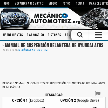
BLOG
MECÁNICA AUTOMOTRIZ
VÍDEOS
FOTOS
TEMAS
MAPA DEL SITI
Herramientas
Diagnóstico
Pistones
Bombas
Rodamientos
Iny
MANUAL DE SUSPENSIÓN DELANTERA DE HYUNDAI ATOS
20
DE
DIC
en
MECÁNICA AUTOMOTRIZ
DESCARGAR MANUAL COMPLETO DE SUSPENSIÓN DELANTERA DE HYUNDAI ATOS
DE MECÁNICA
DESCARGAR
OPCIÓN 1
(Dropbox)
OPCIÓN 2
(Google Drive)