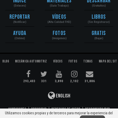
Índice
Materiales
Descargar
(Enlaces)
(Guía Trabajo)
(Gratuitos)
Reportar
Vídeos
Libros
(Notificar)
(Alta Calidad FHD)
(Sin Registrarse)
Ayuda
Fotos
Gratis
(Online)
(Imágenes)
(Bajar)
Blog
Mecánica Automotriz
Vídeos
Fotos
Temas
Mapa del Sit
293,403
331
3,890
2,102
31,886
English
Condiciones
|
Privacidad
|
Derechos de Autor
|
Responsabilidad
Utilizamos cookies propias y de terceros para mejorar la experiencia del