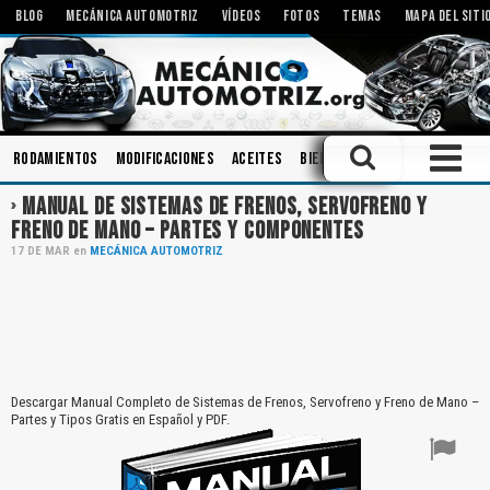
BLOG
MECÁNICA AUTOMOTRIZ
VÍDEOS
FOTOS
TEMAS
MAPA DEL SITI
Rodamientos
Modificaciones
Aceites
Bielas
Bombas
Inyector
MANUAL DE SISTEMAS DE FRENOS, SERVOFRENO Y
FRENO DE MANO – PARTES Y COMPONENTES
17
DE
MAR
en
MECÁNICA AUTOMOTRIZ
Descargar Manual Completo de Sistemas de Frenos, Servofreno y Freno de Mano –
Partes y Tipos Gratis en Español y PDF.