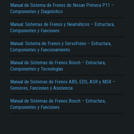
de Presión, Embolo Válvula, Muelle Retorno del Pistón, émbolo de Vacío, Posición
Manual de Sistema de Frenos de Nissan Primera P11 –
de Funcionamiento, Posición de Equilibrio, Retorno a la Posición de Reposo, Pedal
Componentes y Diagnóstico
de Freno, Patín, Junta, Soporte del Pedal, Calzo, Servofreno, Montaje del
Servofreno, Freno de Mano, Tuercas de Reglaje, Palanca de Mando, Mecanismos
de Accionamiento de los Frenos de Mano, Mordaza, Pistón, Freno de Disco,
Manual: Sistemas de Frenos y Neumáticos – Estructura,
Tirador de Desenclavamiento, Pedal de Freno, Fuerza de Frenado, Neumáticos
Componentes y Funciones
Nuevos, Neumáticos Viejos, Consecuencias del Frenado, Fuerza de Frenado,
Reparto de Frenada, Ruedas Delanteras, Peso Transferido, Repartos de Cargas en
el Vehículo, Motor y Propulsión, Distancia de Parada, Fuerza y Dirección, Distancia
Manual: Sistema de Frenos y Servofreno – Estructura,
de Parada, Disposiciones Legales para la Instalación de Frenos en los Vehículos…
Componentes y Funcionamiento
El Título es incorrecto según el contenido.
Manual de Sistemas de Frenos Bosch – Estructura,
Texto o Imagen de portada son erróneos.
Componentes y Tecnologías
No carga o no se visualiza el contenido.
Manual de Sistemas de Frenos ABS, EDS, ASR y MSR –
Sensores, Funciones y Asistencia
Reportar otro tipo de error...
Manual de Sistemas de Frenos Bosch – Estructura,
Componentes y Funciones