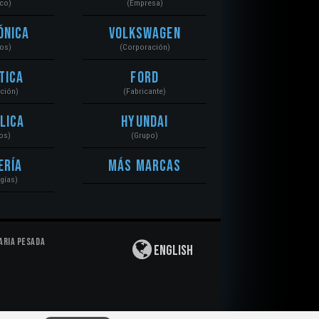
ico)
(Empresa)
ónica
Volkswagen
tos)
(Corporación)
tica
Ford
ación)
(Fabricante)
lica
Hyundai
os)
(Grupo)
ería
Más Marcas
gías)
aria Pesada
English
Privacidad
|
Derechos de Autor
|
Responsabilidad