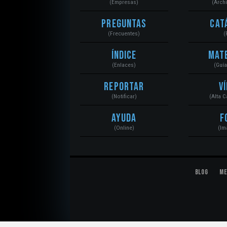
(Empresas)
(Arch
Preguntas
Cat
(Frecuentes)
(
Índice
Mat
(Enlaces)
(Guí
Reportar
V
(Notificar)
(Alta 
Ayuda
F
(Online)
(Im
Blog
Me
© 2020 Mecánica Automotriz. Motores, Sistemas, El