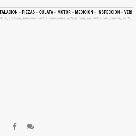
ALACIÓN – PIEZAS – CULATA – MOTOR – MEDICIÓN – INSPECCIÓN – VERI
Tags: manual, manuales, instrucciones, libros, instrucción, gratuito, gratuitos, funcionamientos, remociones, instalaciones, elementos, componentes, partes, culatas, motores, mediciones, inspecciones, verificaciones, armados, ensamblados, ensamblajes, desarmados, desamblajes, desensamblajes, desamblados, motores, aprender, descargas
El Título es incorrecto según el contenido.
Texto o Imagen de portada son erróneos.
No carga o no se visualiza el contenido.
Reportar otro tipo de error...