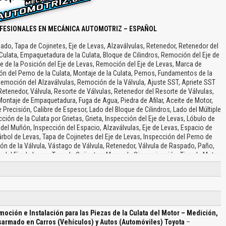
FESIONALES EN MECÁNICA AUTOMOTRIZ – ESPAÑOL
do, Tapa de Cojinetes, Eje de Levas, Alzaválvulas, Retenedor, Retenedor del
 Culata, Empaquetadura de la Culata, Bloque de Cilindros, Remoción del Eje de
te de la Posición del Eje de Levas, Remoción del Eje de Levas, Marca de
n del Perno de la Culata, Montaje de la Culata, Pernos, Fundamentos de la
e, Remoción del Alzaválvulas, Remoción de la Válvula, Ajuste SST, Apriete SST
etenedor, Válvula, Resorte de Válvulas, Retenedor del Resorte de Válvulas,
 Montaje de Empaquetadura, Fuga de Agua, Piedra de Afilar, Aceite de Motor,
 Precisión, Calibre de Espesor, Lado del Bloque de Cilindros, Lado del Múltiple
ción de la Culata por Grietas, Grieta, Inspección del Eje de Levas, Lóbulo de
del Muñón, Inspección del Espacio, Alzaválvulas, Eje de Levas, Espacio de
árbol de Levas, Tapa de Cojinetes del Eje de Levas, Inspección del Perno de
ación de la Válvula, Vástago de Válvula, Retenedor, Válvula de Raspado, Paño,
ón del Eje de Levas, Tapa de Cojinetes, Marca de Sincronización, Tipo de Motor,
s de Vehículo, Pasadores de Detonaciones, Remueva SST…
ción e Instalación para las Piezas de la Culata del Motor – Medición,
esarmado en Carros (Vehículos) y Autos (Automóviles) Toyota
–