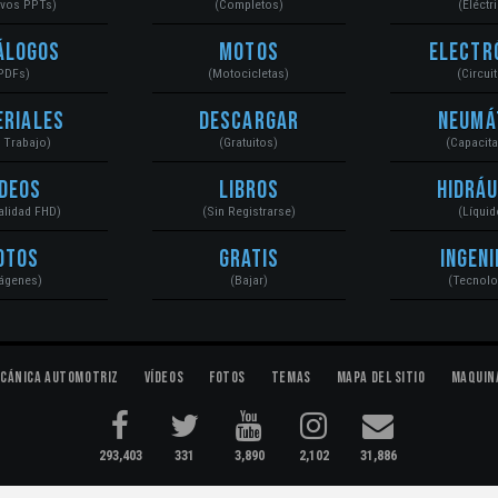
ivos PPTs)
(Completos)
(Eléctr
álogos
Motos
Electr
PDFs)
(Motocicletas)
(Circui
eriales
Descargar
Neumá
a Trabajo)
(Gratuitos)
(Capacit
ídeos
Libros
Hidráu
Calidad FHD)
(Sin Registrarse)
(Líquid
otos
Gratis
Ingeni
ágenes)
(Bajar)
(Tecnolo
cánica Automotriz
Vídeos
Fotos
Temas
Mapa del Sitio
Maquin
293,403
331
3,890
2,102
31,886
ectromecánica...
Condiciones
|