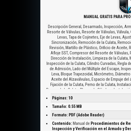
MANUAL GRATIS PARA PRO
Descripción General, Desarmado, Inspección, Arma
Resorte de Válvulas, Resorte de Válvulas, Válvula,
Levas, Tapa de Cojinetes, Eje de Levas, Ajus
Sincronización, Remoción de la Culata, Remoció
Revisión, Martillo de Plástico, Orificio de Aceit
Afloje SST, Compresor del Resorte de Válvulas, R
Dirección de Instalación, Limpieza de la Culata,
Inspección de la Culata, Cilindro Curvadas, Regla de
de Admisión, Lado del Múltiple del Escape, Inspec
Leva, Bloque Trapezoidal, Micrómetro, Diámetro 
Aceite del Alzaválvulas, Espacio de Empuje del 
Fijación de la Culata, Perno de la Culata, Instal
Pernos de la Culata, Bloque de Cilindros, Instalaci
Manual de Reparaciones, Modelo
Páginas: 10
Tamaño: 0.55 MB
Formato: PDF (Adobe Reader)
Contenido:
Manual de
Procedimientos de Remo
Inspección y Verificación en el Armado y D