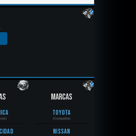
.
AS
MARCAS
ica
Toyota
ción)
(Compañía)
cidad
Nissan