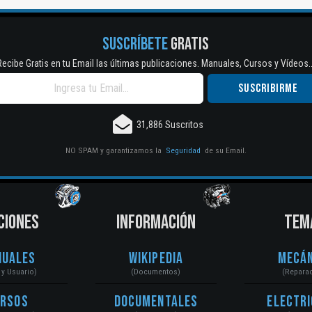
SUSCRÍBETE
GRATIS
Recibe Gratis en tu Email las últimas publicaciones. Manuales, Cursos y Vídeos..
31,886 Suscritos
NO SPAM y garantizamos la
Seguridad
de su Email.
CIONES
INFORMACIÓN
TEM
nuales
Wikipedia
Mecán
r y Usuario)
(Documentos)
(Repara
ursos
Documentales
Electri