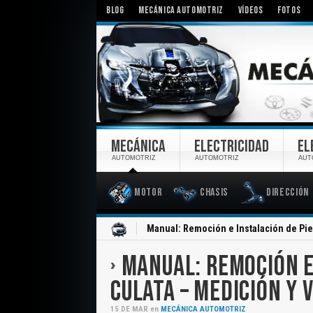
BLOG
MECÁNICA AUTOMOTRIZ
VÍDEOS
FOTOS
MECÁNICA
ELECTRICIDAD
EL
AUTOMOTRIZ
AUTOMOTRIZ
AUT
Motor
Chasis
Dirección
Inicio
Manual: Remoción e Instalación de Piez
MANUAL: REMOCIÓN E
CULATA – MEDICIÓN Y 
15
DE
MAR
en
MECÁNICA AUTOMOTRIZ