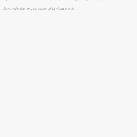
Clave: mnl ccd mtr mcz cpt ctc bqe cgl vlv vhl atv amr dsc