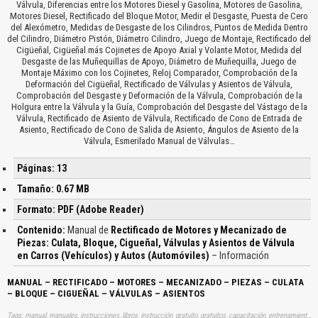
Válvula, Diferencias entre los Motores Diesel y Gasolina, Motores de Gasolina,
Motores Diesel, Rectificado del Bloque Motor, Medir el Desgaste, Puesta de Cero
del Alexómetro, Medidas de Desgaste de los Cilindros, Puntos de Medida Dentro
del Cilindro, Diámetro Pistón, Diámetro Cilindro, Juego de Montaje, Rectificado del
Cigüeñal, Cigüeñal más Cojinetes de Apoyo Axial y Volante Motor, Medida del
Desgaste de las Muñequillas de Apoyo, Diámetro de Muñequilla, Juego de
Montaje Máximo con los Cojinetes, Reloj Comparador, Comprobación de la
Deformación del Cigüeñal, Rectificado de Válvulas y Asientos de Válvula,
Comprobación del Desgaste y Deformación de la Válvula, Comprobación de la
Holgura entre la Válvula y la Guía, Comprobación del Desgaste del Vástago de la
Válvula, Rectificado de Asiento de Válvula, Rectificado de Cono de Entrada de
Asiento, Rectificado de Cono de Salida de Asiento, Ángulos de Asiento de la
Válvula, Esmerilado Manual de Válvulas…
Páginas: 13
Tamaño: 0.67 MB
Formato: PDF (Adobe Reader)
Contenido:
Manual de
Rectificado de Motores y Mecanizado de
Piezas: Culata, Bloque, Cigueñal, Válvulas y Asientos de Válvula
en Carros (Vehículos) y Autos (Automóviles)
– Información
MANUAL – RECTIFICADO – MOTORES – MECANIZADO – PIEZAS – CULATA
– BLOQUE – CIGUEÑAL – VÁLVULAS – ASIENTOS
Tags: manual, manuales, instrucciones, libros, instrucción, gratuito, gratuitos, capacitación, entrenamiento, capacitaciones, información, datos, gratis, descargar, vehículo, vehículos, autos, auto, coche, coches, automóvil, automovil, automóviles, automoviles, rectificados, mecnizados, partes, componentes, valvulas, culatae, vloques, cigueñales, valvulas, aprender, descargas