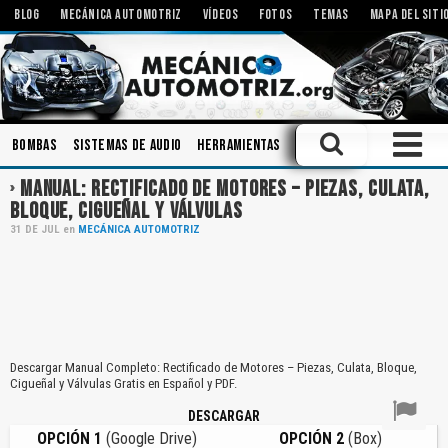
BLOG
MECÁNICA AUTOMOTRIZ
VÍDEOS
FOTOS
TEMAS
MAPA DEL SITI
Bombas
Sistemas de Audio
Herramientas
Talleres
Componente
MANUAL: RECTIFICADO DE MOTORES – PIEZAS, CULATA,
BLOQUE, CIGUEÑAL Y VÁLVULAS
31
DE
JUL
en
MECÁNICA AUTOMOTRIZ
Descargar Manual Completo: Rectificado de Motores – Piezas, Culata, Bloque,
Cigueñal y Válvulas Gratis en Español y PDF.
DESCARGAR
OPCIÓN 1
(Google Drive)
OPCIÓN 2
(Box)