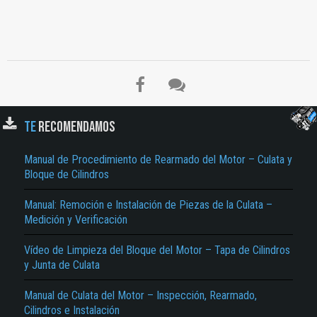
TE
RECOMENDAMOS
Manual de Procedimiento de Rearmado del Motor – Culata y
Bloque de Cilindros
Manual: Remoción e Instalación de Piezas de la Culata –
El Título es incorrecto según el contenido.
Medición y Verificación
Texto o Imagen de portada son erróneos.
Vídeo de Limpieza del Bloque del Motor – Tapa de Cilindros
No carga o no se visualiza el contenido.
y Junta de Culata
Reportar otro tipo de error...
Manual de Culata del Motor – Inspección, Rearmado,
Cilindros e Instalación