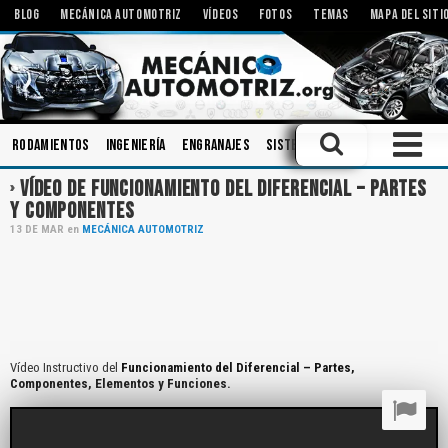
BLOG
MECÁNICA AUTOMOTRIZ
VÍDEOS
FOTOS
TEMAS
MAPA DEL SITI
Rodamientos
Ingeniería
Engranajes
Sistemas de Audio
Embragu
VÍDEO DE FUNCIONAMIENTO DEL DIFERENCIAL – PARTES
Y COMPONENTES
13
DE
MAR
en
MECÁNICA AUTOMOTRIZ
Vídeo Instructivo del
Funcionamiento del Diferencial – Partes,
Componentes, Elementos y Funciones.