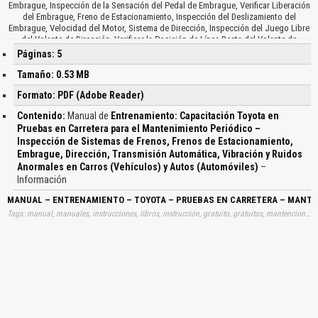
Embrague, Inspección de la Sensación del Pedal de Embrague, Verificar Liberación
del Embrague, Freno de Estacionamiento, Inspección del Deslizamiento del
Embrague, Velocidad del Motor, Sistema de Dirección, Inspección del Juego Libre
del Volante de Dirección, Verificar la Posición de Línea Recta del Volante de
Dirección, Posición de Línea Recta, Verificar la Controlabilidad, Inspección por
Páginas: 5
Bamboleo, Agitación y Revoloteado, Transmisión Automática, Funcionamiento de
los Cambios Ascendentes y Descendentes, Inspección Sobresaltos, Sacudidas,
Tamaño: 0.53 MB
Resbalamientos, Vibración y Ruido Anormal, Tren de Impulsión, Volante de
Formato: PDF (Adobe Reader)
Dirección Durante el Manejo…
Contenido:
Manual de
Entrenamiento: Capacitación Toyota en
Pruebas en Carretera para el Mantenimiento Periódico –
Inspección de Sistemas de Frenos, Frenos de Estacionamiento,
Embrague, Dirección, Transmisión Automática, Vibración y Ruidos
Anormales en Carros (Vehículos) y Autos (Automóviles)
–
Información
MANUAL – ENTRENAMIENTO – TOYOTA – PRUEBAS EN CARRETERA – MANTEN
Tags: manual, manuales, instrucciones, libros, instrucción, gratuito, gratuitos, mantenciones, mantenimientos, mantención, entrenamientos, carreteras, inspecciones, frenados, frenando, embriagues, embragues, direcciones, transmisiones, automáticas, automaticas, vibaciones, aprender, descargas