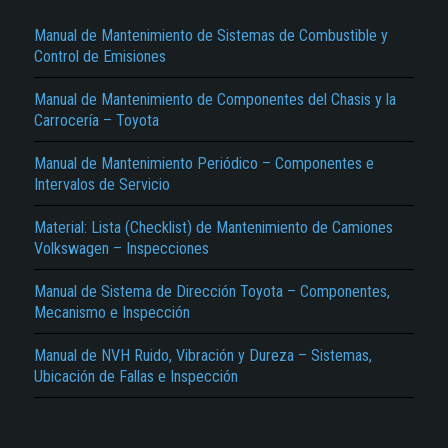
Manual de Mantenimiento de Sistemas de Combustible y
Control de Emisiones
Manual de Mantenimiento de Componentes del Chasis y la
Carrocería – Toyota
Manual de Mantenimiento Periódico – Componentes e
Intervalos de Servicio
El Título es incorrecto según el contenido.
Material: Lista (Checklist) de Mantenimiento de Camiones
Texto o Imagen de portada son erróneos.
Volkswagen – Inspecciones
No carga o no se visualiza el contenido.
Manual de Sistema de Dirección Toyota – Componentes,
Reportar otro tipo de error...
Mecanismo e Inspección
Manual de NVH Ruido, Vibración y Dureza – Sistemas,
Ubicación de Fallas e Inspección