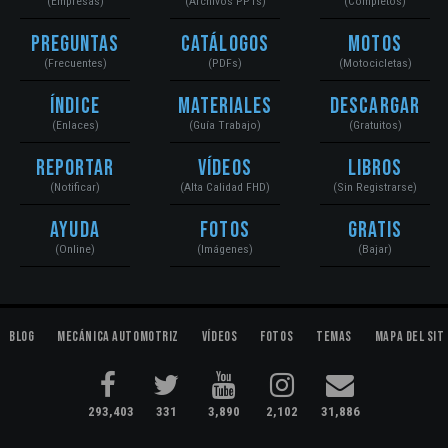
(Empresas)
(Archivos PPTs)
(Completos)
Preguntas
Catálogos
Motos
(Frecuentes)
(PDFs)
(Motocicletas)
Índice
Materiales
Descargar
(Enlaces)
(Guía Trabajo)
(Gratuitos)
Reportar
Vídeos
Libros
(Notificar)
(Alta Calidad FHD)
(Sin Registrarse)
Ayuda
Fotos
Gratis
(Online)
(Imágenes)
(Bajar)
Blog
Mecánica Automotriz
Vídeos
Fotos
Temas
Mapa del Sit
293,403
331
3,890
2,102
31,886