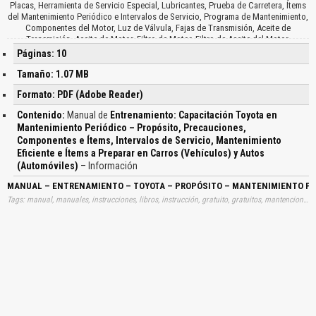
Placas, Herramienta de Servicio Especial, Lubricantes, Prueba de Carretera, Ítems
del Mantenimiento Periódico e Intervalos de Servicio, Programa de Mantenimiento,
Componentes del Motor, Luz de Válvula, Fajas de Transmisión, Aceite de
Transmisión, Aceite de Motor, Filtro de Motor, Filtro de Aceite del Motor,
Mangueras del Aceite de la Bomba de Vacío, Intervalos de Servicio, Ítems de
Páginas: 10
Mantenimiento, Condiciones de Normal y Severa, Operaciones de Mantenimiento,
Torque Especificado, Modelo de Motor y Configuración de la Transmisión,
Tamaño: 1.07 MB
Mantenimiento Eficiente, Flujo de Trabajo, Inspección de Recibo, Inspección en el
Formato: PDF (Adobe Reader)
Elevador, Inspecciona a Nivel del Piso, Prueba de Manejo, Ítems a Preparar,
Instrumentos de Medición, Componentes del Motor, Medidor de Espesores,
Contenido:
Manual de
Entrenamiento: Capacitación Toyota en
Engrasadora, Sistema de Encendido, Hidrómetro para Batería, Sistema de Control
Mantenimiento Periódico – Propósito, Precauciones,
de Combustible y Escape, Filtro de Combustible, Destornillador para Regulación
Componentes e Ítems, Intervalos de Servicio, Mantenimiento
en Vacío, Llave para Filtro de Combustible, Destornillador para Regulación en
Vacío, Tacómetro, Medidor, Chasis y Carrocería, Torquímetro, Calibrador, Medidor
Eficiente e Ítems a Preparar en Carros (Vehículos) y Autos
de Tensión, Probador de Alineamiento, Medidor de Tensión de Llanta, Regla,
(Automóviles)
– Información
Engrasadora, Herramienta para Válvula de Llanta, Cepillo de Alambres…
MANUAL – ENTRENAMIENTO – TOYOTA – PROPÓSITO – MANTENIMIENTO PER
Tags: manual, manuales, instrucciones, libros, instrucción, gratuito, gratuitos, mantenciones, mantenimientos, mantención, entrenamientos, propósitos, propositos, intérvalos, interválos, servicios, eficeintes, items, preparando, aprender, descargas